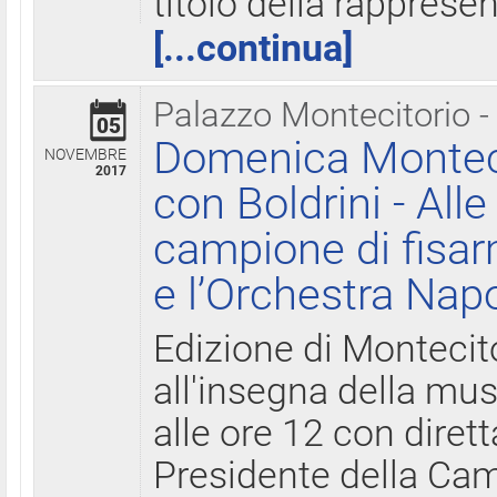
titolo della rapprese
[...continua]
Palazzo Montecitorio -
05
Domenica Monteci
NOVEMBRE
2017
con Boldrini - All
campione di fisar
e l’Orchestra Nap
Edizione di Montecit
all'insegna della mus
alle ore 12 con diret
Presidente della Came