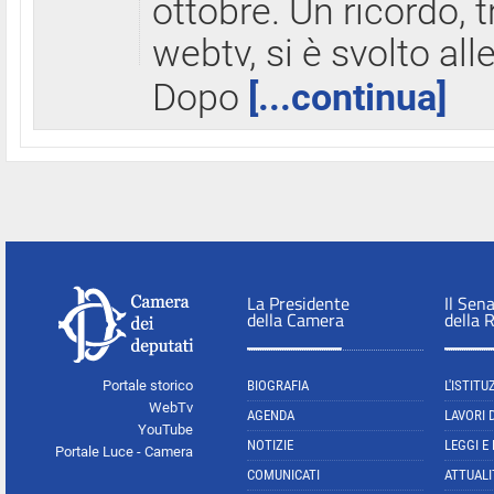
ottobre. Un ricordo, 
webtv, si è svolto all
Dopo
[...continua]
La Presidente
Il Sen
della Camera
della 
Portale storico
BIOGRAFIA
L'ISTITU
WebTv
AGENDA
LAVORI 
YouTube
NOTIZIE
LEGGI E
Portale Luce - Camera
COMUNICATI
ATTUALI