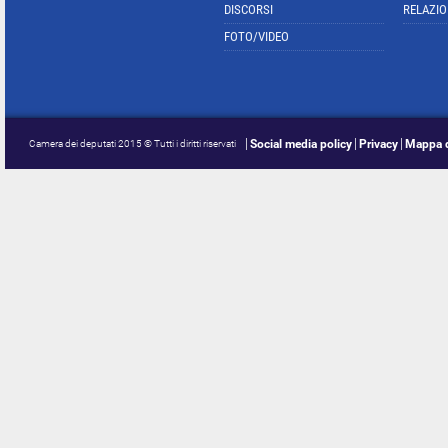
DISCORSI
RELAZIO
FOTO/VIDEO
Social media policy
Privacy
Mappa d
Camera dei deputati 2015 © Tutti i diritti riservati