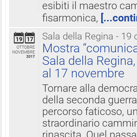
esibiti il maestro c
fisarmonica,
[...cont
Sala della Regina - 19 
19
17
Mostra “comunica
OTTOBRE
NOVEMBRE
Sala della Regina,
2017
al 17 novembre
Tornare alla democra
della seconda guerra 
percorso faticoso, 
straordinario cammin
rinascita. Quel pass