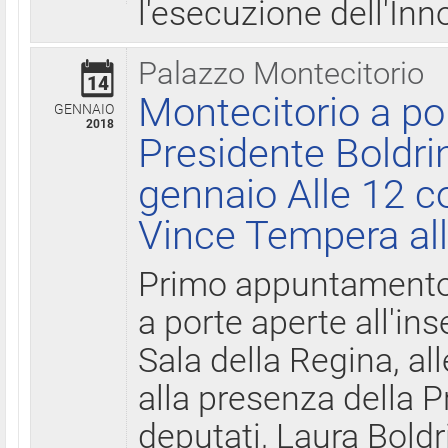
l'esecuzione dell'Inn
Palazzo Montecitorio
14
Montecitorio a po
GENNAIO
2018
Presidente Boldri
gennaio Alle 12 c
Vince Tempera all
Primo appuntamento 
a porte aperte all'in
Sala della Regina, all
alla presenza della 
deputati, Laura Boldri