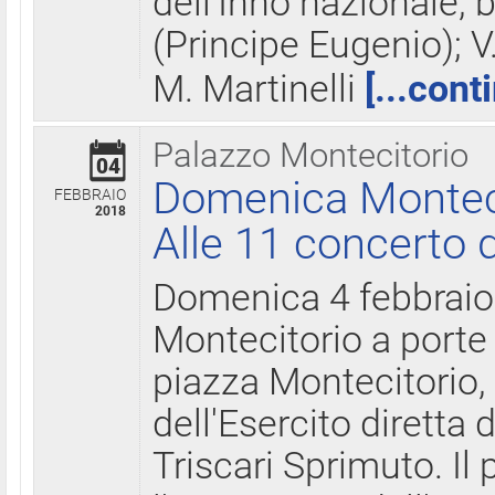
dell'Inno nazionale, 
(Principe Eugenio); V
M. Martinelli
[...cont
Palazzo Montecitorio
04
Domenica Montecit
FEBBRAIO
2018
Alle 11 concerto d
Domenica 4 febbrai
Montecitorio a porte 
piazza Montecitorio, 
dell'Esercito diretta
Triscari Sprimuto. I