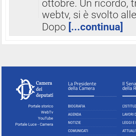
ottobre. Un ricordo, 
webtv, si è svolto all
Dopo
[...continua]
La Presidente
Il Sen
della Camera
della 
Portale storico
BIOGRAFIA
L'ISTITU
WebTv
AGENDA
LAVORI 
YouTube
NOTIZIE
LEGGI E
Portale Luce - Camera
COMUNICATI
ATTUALI