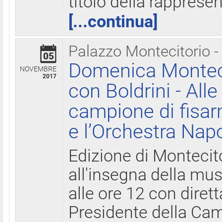
titolo della rapprese
[...continua]
Palazzo Montecitorio -
05
Domenica Monteci
NOVEMBRE
2017
con Boldrini - All
campione di fisar
e l’Orchestra Nap
Edizione di Montecit
all'insegna della mus
alle ore 12 con diret
Presidente della Came