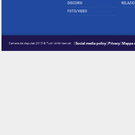
DISCORSI
RELAZIO
FOTO/VIDEO
Social media policy
Privacy
Mappa d
Camera dei deputati 2015 © Tutti i diritti riservati