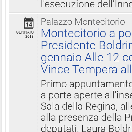
l'esecuzione dell'Inn
Palazzo Montecitorio
14
Montecitorio a po
GENNAIO
2018
Presidente Boldri
gennaio Alle 12 c
Vince Tempera all
Primo appuntamento 
a porte aperte all'in
Sala della Regina, all
alla presenza della 
deputati, Laura Boldri