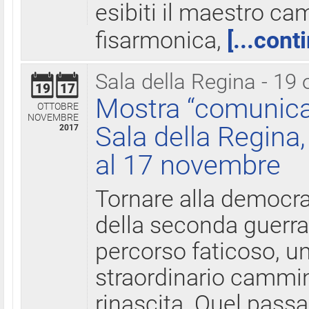
esibiti il maestro c
fisarmonica,
[...cont
Sala della Regina - 19 
19
17
Mostra “comunica
OTTOBRE
NOVEMBRE
Sala della Regina,
2017
al 17 novembre
Tornare alla democra
della seconda guerra 
percorso faticoso, 
straordinario cammin
rinascita. Quel pass