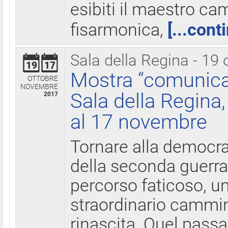
esibiti il maestro c
fisarmonica,
[...cont
Sala della Regina - 19 
19
17
Mostra “comunica
OTTOBRE
NOVEMBRE
Sala della Regina,
2017
al 17 novembre
Tornare alla democra
della seconda guerra 
percorso faticoso, 
straordinario cammin
rinascita. Quel pass