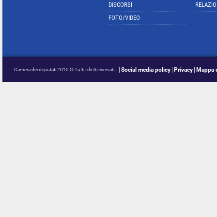
DISCORSI
RELAZIO
FOTO/VIDEO
Social media policy
Privacy
Mappa d
Camera dei deputati 2015 © Tutti i diritti riservati