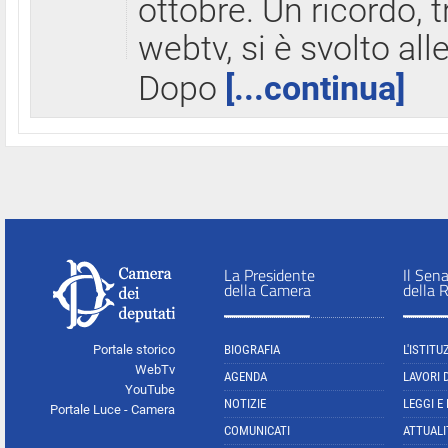
ottobre. Un ricordo, 
webtv, si è svolto all
Dopo
[...continua]
La Presidente
Il Sen
della Camera
della 
Portale storico
BIOGRAFIA
L'ISTITU
WebTv
AGENDA
LAVORI 
YouTube
NOTIZIE
LEGGI E
Portale Luce - Camera
COMUNICATI
ATTUALI