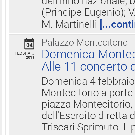
dell'Inno nazionale, 
(Principe Eugenio); V
M. Martinelli
[...cont
Palazzo Montecitorio
04
Domenica Montecit
FEBBRAIO
2018
Alle 11 concerto d
Domenica 4 febbrai
Montecitorio a porte 
piazza Montecitorio, 
dell'Esercito diretta
Triscari Sprimuto. I