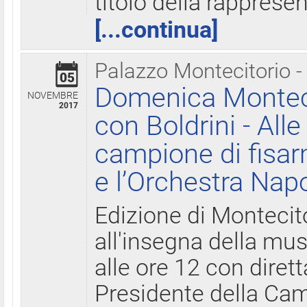
titolo della rapprese
[...continua]
Palazzo Montecitorio -
05
Domenica Monteci
NOVEMBRE
2017
con Boldrini - All
campione di fisar
e l’Orchestra Nap
Edizione di Montecit
all'insegna della mus
alle ore 12 con diret
Presidente della Came