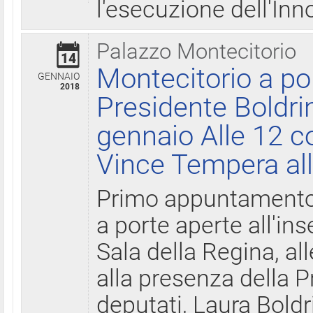
l'esecuzione dell'Inn
Palazzo Montecitorio
14
Montecitorio a po
GENNAIO
2018
Presidente Boldri
gennaio Alle 12 c
Vince Tempera all
Primo appuntamento 
a porte aperte all'in
Sala della Regina, all
alla presenza della 
deputati, Laura Boldri