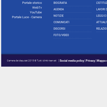
Portale storico
BIOGRAFIA
L'ISTITU
WebTv
AGENDA
LAVORI 
YouTube
NOTIZIE
LEGGI E
Portale Luce - Camera
COMUNICATI
ATTUALI
DISCORSI
RELAZIO
FOTO/VIDEO
Social media policy
Privacy
Mappa d
Camera dei deputati 2015 © Tutti i diritti riservati