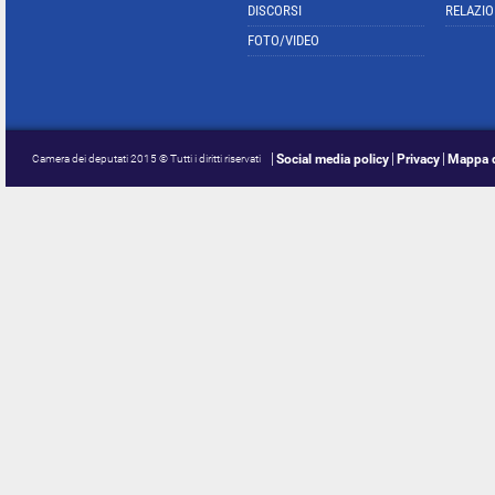
DISCORSI
RELAZIO
FOTO/VIDEO
Social media policy
Privacy
Mappa d
Camera dei deputati 2015 © Tutti i diritti riservati