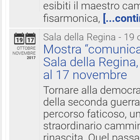
esibiti il maestro c
fisarmonica,
[...cont
Sala della Regina - 19 
19
17
Mostra “comunica
OTTOBRE
NOVEMBRE
Sala della Regina,
2017
al 17 novembre
Tornare alla democra
della seconda guerra 
percorso faticoso, 
straordinario cammin
rinascita. Quel pass