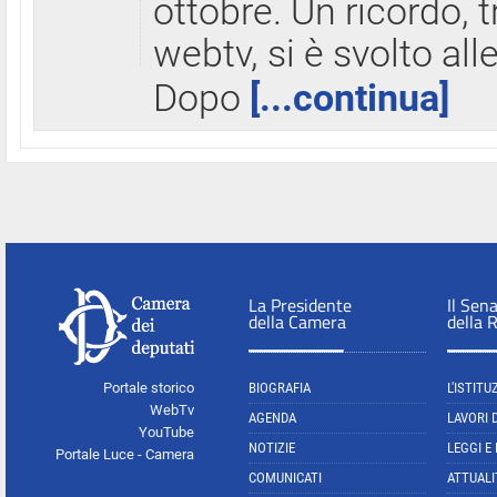
ottobre. Un ricordo, 
webtv, si è svolto all
Dopo
[...continua]
La Presidente
Il Sen
della Camera
della 
Portale storico
BIOGRAFIA
L'ISTITU
WebTv
AGENDA
LAVORI 
YouTube
NOTIZIE
LEGGI E
Portale Luce - Camera
COMUNICATI
ATTUALI