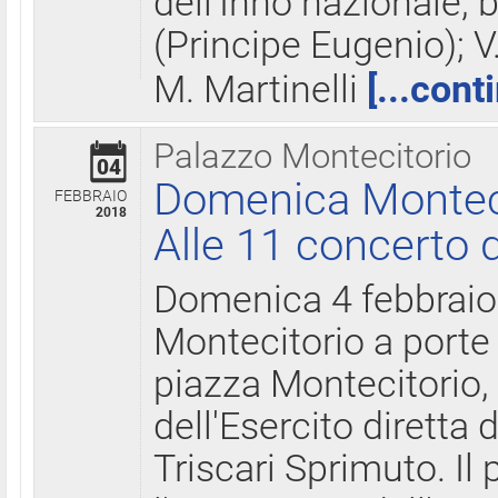
dell'Inno nazionale, 
(Principe Eugenio); V
M. Martinelli
[...cont
Palazzo Montecitorio
04
Domenica Montecit
FEBBRAIO
2018
Alle 11 concerto d
Domenica 4 febbrai
Montecitorio a porte 
piazza Montecitorio, 
dell'Esercito diretta
Triscari Sprimuto. I