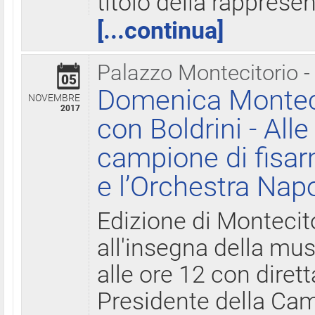
titolo della rapprese
[...continua]
Palazzo Montecitorio -
05
Domenica Monteci
NOVEMBRE
2017
con Boldrini - All
campione di fisar
e l’Orchestra Nap
Edizione di Montecit
all'insegna della mus
alle ore 12 con diret
Presidente della Came