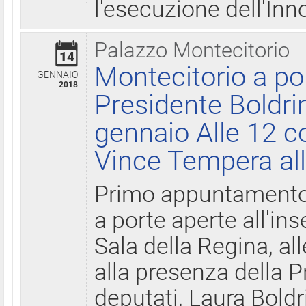
l'esecuzione dell'Inn
Palazzo Montecitorio
14
Montecitorio a po
GENNAIO
2018
Presidente Boldri
gennaio Alle 12 c
Vince Tempera all
Primo appuntamento 
a porte aperte all'in
Sala della Regina, all
alla presenza della 
deputati, Laura Boldri