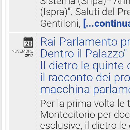
Sistema (Snpa) - Ann
(Ispra)". Saluti del P
Gentiloni,
[...continu
Rai Parlamento pr
20
Dentro il Palazzo"
NOVEMBRE
2017
Il dietro le quint
il racconto dei pro
macchina parlam
Per la prima volta le
Montecitorio per do
esclusive, il dietro le