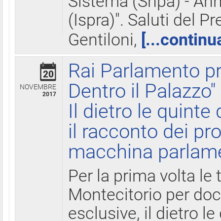
Sistema (Snpa) - Ann
(Ispra)". Saluti del P
Gentiloni,
[...continu
Rai Parlamento pr
20
Dentro il Palazzo"
NOVEMBRE
2017
Il dietro le quint
il racconto dei pro
macchina parlam
Per la prima volta le
Montecitorio per do
esclusive, il dietro le