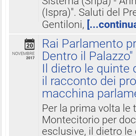
Sistema (Snpa) - Ann
(Ispra)". Saluti del P
Gentiloni,
[...continu
Rai Parlamento pr
20
Dentro il Palazzo"
NOVEMBRE
2017
Il dietro le quint
il racconto dei pro
macchina parlam
Per la prima volta le
Montecitorio per do
esclusive, il dietro le