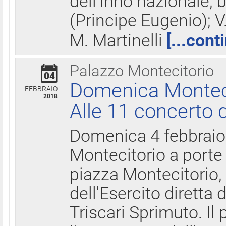
dell'Inno nazionale, 
(Principe Eugenio); V
M. Martinelli
[...cont
Palazzo Montecitorio
04
Domenica Montecit
FEBBRAIO
2018
Alle 11 concerto d
Domenica 4 febbrai
Montecitorio a porte 
piazza Montecitorio, 
dell'Esercito diretta
Triscari Sprimuto. I