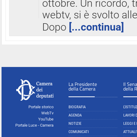
ottobre. Un ricordo, 
webtv, si è svolto all
Dopo
[...continua]
La Presidente
Il Sen
della Camera
della 
Portale storico
BIOGRAFIA
L'ISTITU
WebTv
AGENDA
LAVORI 
YouTube
NOTIZIE
LEGGI E
Portale Luce - Camera
COMUNICATI
ATTUALI