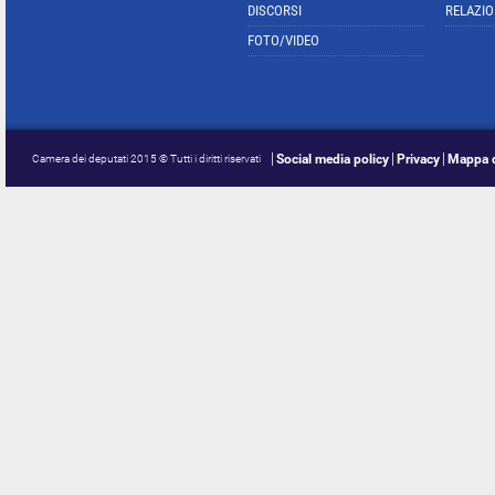
DISCORSI
RELAZIO
FOTO/VIDEO
Social media policy
Privacy
Mappa d
Camera dei deputati 2015 © Tutti i diritti riservati