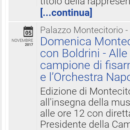
titolo della rapprese
[...continua]
Palazzo Montecitorio -
05
Domenica Monteci
NOVEMBRE
2017
con Boldrini - All
campione di fisar
e l’Orchestra Nap
Edizione di Montecit
all'insegna della mus
alle ore 12 con diret
Presidente della Came