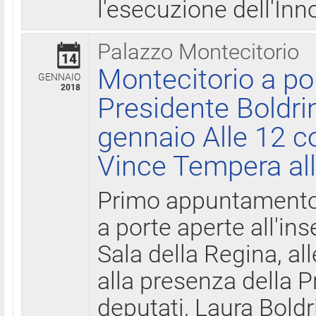
l'esecuzione dell'Inn
Palazzo Montecitorio
14
Montecitorio a po
GENNAIO
2018
Presidente Boldri
gennaio Alle 12 c
Vince Tempera all
Primo appuntamento 
a porte aperte all'in
Sala della Regina, all
alla presenza della 
deputati, Laura Boldri