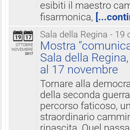
esibiti il maestro c
fisarmonica,
[...cont
Sala della Regina - 19 
19
17
Mostra “comunica
OTTOBRE
NOVEMBRE
Sala della Regina,
2017
al 17 novembre
Tornare alla democra
della seconda guerra 
percorso faticoso, 
straordinario cammin
rinascita. Quel pass