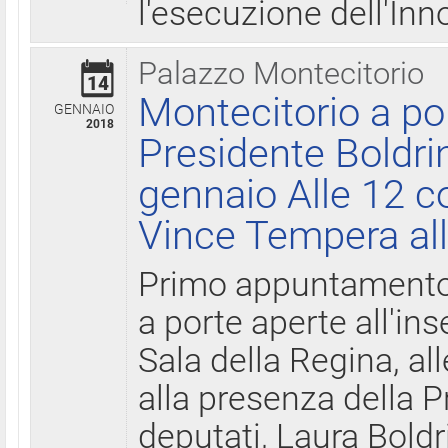
l'esecuzione dell'Inn
Palazzo Montecitorio
14
Montecitorio a po
GENNAIO
2018
Presidente Boldri
gennaio Alle 12 c
Vince Tempera all
Primo appuntamento 
a porte aperte all'in
Sala della Regina, all
alla presenza della 
deputati, Laura Boldri