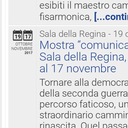
esibiti il maestro c
fisarmonica,
[...cont
Sala della Regina - 19 
19
17
Mostra “comunica
OTTOBRE
NOVEMBRE
Sala della Regina,
2017
al 17 novembre
Tornare alla democra
della seconda guerra 
percorso faticoso, 
straordinario cammin
rinascita. Quel pass