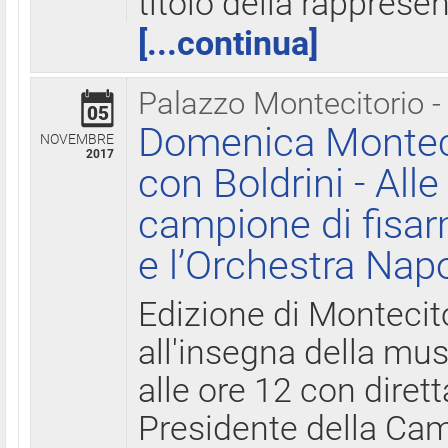
titolo della rapprese
[...continua]
Palazzo Montecitorio -
05
Domenica Monteci
NOVEMBRE
2017
con Boldrini - All
campione di fisar
e l’Orchestra Nap
Edizione di Montecit
all'insegna della mus
alle ore 12 con diret
Presidente della Came