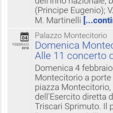
dell'Inno nazionale, 
(Principe Eugenio); V
M. Martinelli
[...cont
Palazzo Montecitorio
04
Domenica Montecit
FEBBRAIO
2018
Alle 11 concerto d
Domenica 4 febbrai
Montecitorio a porte 
piazza Montecitorio, 
dell'Esercito diretta
Triscari Sprimuto. I