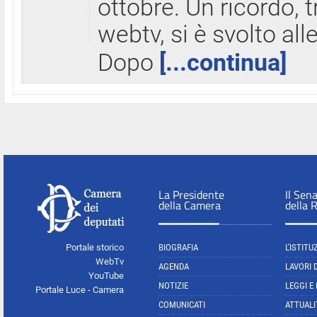
ottobre. Un ricordo, 
webtv, si è svolto all
Dopo
[...continua]
La Presidente
Il Sen
della Camera
della 
Portale storico
BIOGRAFIA
L'ISTITU
WebTv
AGENDA
LAVORI 
YouTube
NOTIZIE
LEGGI E
Portale Luce - Camera
COMUNICATI
ATTUALI