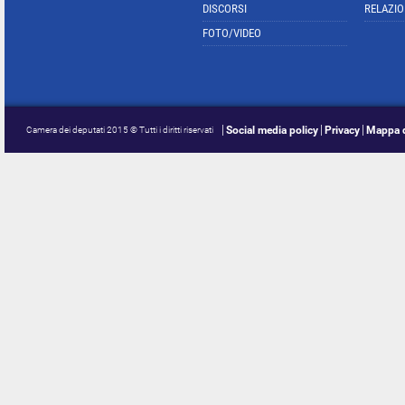
DISCORSI
RELAZIO
FOTO/VIDEO
Social media policy
Privacy
Mappa d
Camera dei deputati 2015 © Tutti i diritti riservati