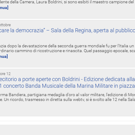
ente della Camera, Laura Boldrini, si sono esibiti il maestro campione de
inua]
ottobre
re la democrazia” – Sala della Regina, aperta al pubblico
zia dopo la devastazione della seconda guerra mondiale fu per l'Italia un
inario cammino di ricostruzione e rinascita. Quel passaggio epocale, s
inua]
 ore 12
torio a porte aperte con Boldrini - Edizione dedicata all
11 concerto Banda Musicale della Marina Militare in piazz
Irma Bandiera, partigiana medaglia d'oro al valor militare, l'edizione di Mo
. Un ricordo, trasmesso in diretta sulla webtv, si è svolto alle 12 nella Sa