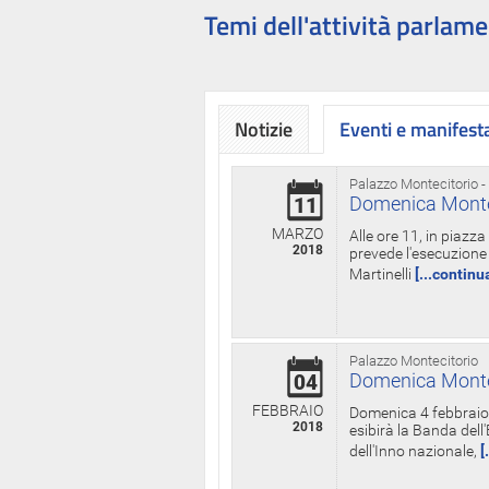
Temi dell'attività parlame
Notizie
Eventi e manifest
Palazzo Montecitorio -
Domenica Monteci
11
MARZO
Alle ore 11, in piazz
2018
prevede l'esecuzione 
Martinelli
[...continu
Palazzo Montecitorio
Domenica Monteci
04
FEBBRAIO
Domenica 4 febbraio 
2018
esibirà la Banda dell
dell'Inno nazionale,
[