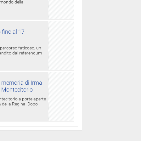
l mondo della
 fino al 17
 percorso faticoso, un
candito dal referendum
a memoria di Irma
a Montecitorio
ntecitorio a porte aperte
la della Regina. Dopo