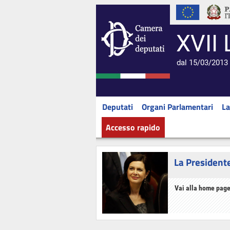
XVII 
dal 15/03/2013 
Deputati
Organi Parlamentari
La
Accesso rapido
La President
Vai alla home page