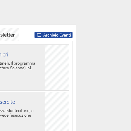
letter
Archivio Eventi
ieri
tinelli. Il programma
anfara Solenne); M.
sercito
za Montecitorio, si
evede l'esecuzione