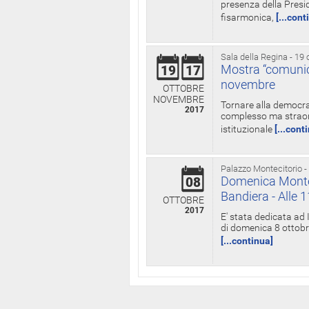
presenza della Presid
fisarmonica,
[...cont
Sala della Regina - 19 
Mostra “comunica
19
17
novembre
OTTOBRE
NOVEMBRE
Tornare alla democra
2017
complesso ma straord
istituzionale
[...cont
Palazzo Montecitorio -
Domenica Monteci
08
Bandiera - Alle 
OTTOBRE
2017
E' stata dedicata ad 
di domenica 8 ottobre
[...continua]