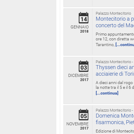
Palazzo Montecitorio
Montecitorio a p
14
concerto del Ma
GENNAIO
2018
Primo appuntamento d
ore 12, con diretta w
Tarantino,
[...contin
Palazzo Montecitorio -
Thyssen dieci an
03
acciaierie di Tor
DICEMBRE
2017
A dieci anni dal rogo
la notte tra il 5 e il
[...continua]
Palazzo Montecitorio -
Domenica Monteci
05
fisarmonica, Pie
NOVEMBRE
2017
Edizione di Montecito