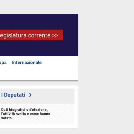
Legislatura corrente >>
opa
Internazionale
I Deputati
Dati biografici e d'elezione,
l'attività svolta e come hanno
votato.