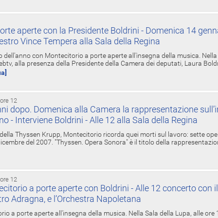
orte aperte con la Presidente Boldrini - Domenica 14 genn
estro Vince Tempera alla Sala della Regina
ell'anno con Montecitorio a porte aperte all'insegna della musica. Nella S
ebtv, alla presenza della Presidente della Camera dei deputati, Laura Boldrin
ua]
 ore 12
ni dopo. Domenica alla Camera la rappresentazione sull’i
ino - Interviene Boldrini - Alle 12 alla Sala della Regina
 della Thyssen Krupp, Montecitorio ricorda quei morti sul lavoro: sette ope
 6 dicembre del 2007. "Thyssen. Opera Sonora" è il titolo della rappresentazi
 ore 12
torio a porte aperte con Boldrini - Alle 12 concerto con i
tro Adragna, e l’Orchestra Napoletana
rio a porte aperte all'insegna della musica. Nella Sala della Lupa, alle ore 