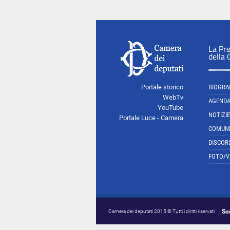
La Pr
della
Portale storico
BIOGRA
WebTv
AGEND
YouTube
NOTIZIE
Portale Luce - Camera
COMUNI
DISCOR
FOTO/V
So
Camera dei deputati 2015 © Tutti i diritti riservati