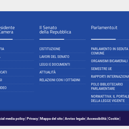
esidente
Il Senato
Parlamento.it
 Camera
della Repubblica
FIA
L'ISTITUZIONE
PARLAMENTO IN SEDUTA
COMUNE
A
LAVORI DEL SENATO
ORGANISMI BICAMERALI
LEGGI E DOCUMENTI
SEMESTRE UE
CATI
ATTUALITÀ
RAPPORTI INTERNAZIONA
SI
RELAZIONI CON I CITTADINI
POLO BIBLIOTECARIO
IDEO
PARLAMENTARE
NORMATTIVA: IL PORTAL
DELLA LEGGE VIGENTE
cial media policy
Privacy
Mappa del sito
Avviso legale
Accessibilità
Cookie