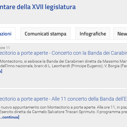
ntare della XVII legislatura
azioni
Comunicati stampa
Infografiche
News
 ore 11
torio a porte aperte - Concerto con la Banda dei Carabin
a Montecitorio, si esibisce la Banda dei Carabinieri diretta da Massimo Mar
dell'Inno nazionale, brani di L. Leonhardt (Principe Eugenio); V. Borgia (F
a]
torio a porte aperte - Alle 11 concerto della Banda dell’E
nuovo appuntamento con Montecitorio a porte aperte. Alle ore 11, in piaz
'Esercito diretta da Carmelo Salvatore Triscari Sprimuto. Il programma pr
...continua]