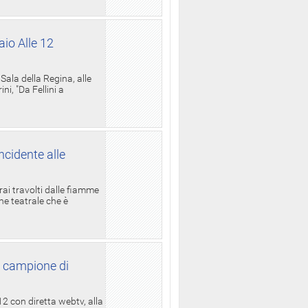
aio Alle 12
ala della Regina, alle
i, "Da Fellini a
ncidente alle
rai travolti dalle fiamme
one teatrale che è
l campione di
12 con diretta webtv, alla