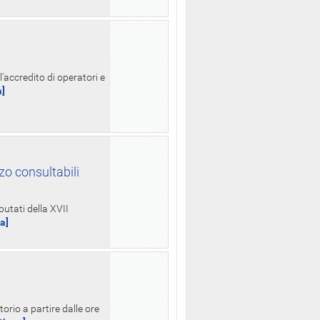
l'accredito di operatori e
a]
zo consultabili
putati della XVII
ua]
orio a partire dalle ore