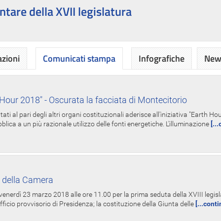
ntare della XVII legislatura
azioni
Comunicati stampa
Infografiche
News
Hour 2018" - Oscurata la facciata di Montecitorio
i al pari degli altri organi costituzionali aderisce all'iniziativa "Earth 
lica a un più razionale utilizzo delle fonti energetiche. L'illuminazione
[..
 della Camera
nerdì 23 marzo 2018 alle ore 11.00 per la prima seduta della XVIII legisla
Ufficio provvisorio di Presidenza; la costituzione della Giunta delle
[...cont