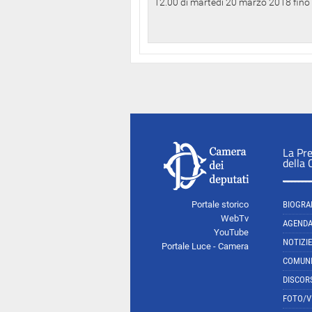
12.00 di martedì 20 marzo 2018 fino a
La Pr
della
Portale storico
BIOGRA
WebTv
AGEND
YouTube
NOTIZIE
Portale Luce - Camera
COMUNI
DISCOR
FOTO/V