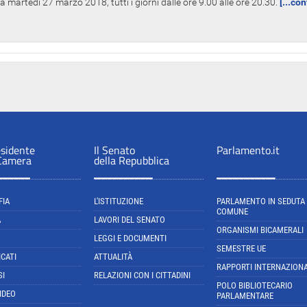
 martedì 27 marzo 2018, tutti i giorni dalle ore 9.00 alle ore 20.30.
[...co
esidente
Il Senato
Parlamento.it
 Camera
della Repubblica
FIA
L'ISTITUZIONE
PARLAMENTO IN SEDUTA
COMUNE
A
LAVORI DEL SENATO
ORGANISMI BICAMERALI
LEGGI E DOCUMENTI
SEMESTRE UE
CATI
ATTUALITÀ
RAPPORTI INTERNAZIONA
SI
RELAZIONI CON I CITTADINI
POLO BIBLIOTECARIO
IDEO
PARLAMENTARE