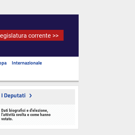
Legislatura corrente >>
opa
Internazionale
I Deputati
Dati biografici e d'elezione,
l'attività svolta e come hanno
votato.