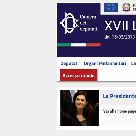
XVII 
dal 15/03/2013 
Deputati
Organi Parlamentari
La
Accesso rapido
La President
Vai alla home page