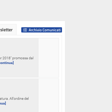
letter
Archivio Comunicati
Hour 2018" promossa dal
.continua]
tura. All'ordine del
inua]