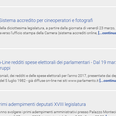
istema accredito per cineoperatori e fotografi
ella diciottesima legislatura, a partire dalla giornata di venerdì 23 marzo, 
averso l'ufficio stampa della Camera (sistema accrediti online,
[...continu
-Line redditi spese elettorali dei parlamentari - Dal 19 mar
Gruppi
oniali, dei redditi e delle spese elettorali per l'anno 2017, presentate dai de
 del 5 luglio 1982 - già diffuse on-line nei siti www.parlamento.it
[...contin
rimi adempimenti deputati XVIII legislatura
tranno svolgere i primi adempimenti amministrativi presso Palazzo Montecit