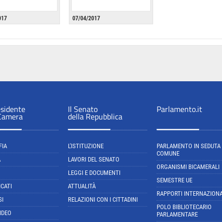
017
07/04/2017
esidente
Il Senato
Parlamento.it
 Camera
della Repubblica
FIA
L'ISTITUZIONE
PARLAMENTO IN SEDUTA
COMUNE
A
LAVORI DEL SENATO
ORGANISMI BICAMERALI
LEGGI E DOCUMENTI
SEMESTRE UE
CATI
ATTUALITÀ
RAPPORTI INTERNAZIONA
SI
RELAZIONI CON I CITTADINI
POLO BIBLIOTECARIO
IDEO
PARLAMENTARE