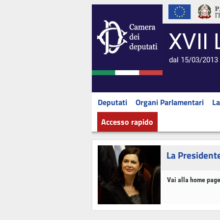
XVII 
dal 15/03/2013 
Deputati
Organi Parlamentari
La
Accesso rapido
La President
Vai alla home page