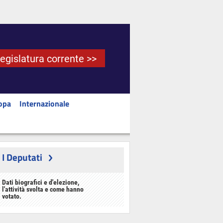
Legislatura corrente >>
opa
Internazionale
I Deputati
Dati biografici e d'elezione,
l'attività svolta e come hanno
votato.