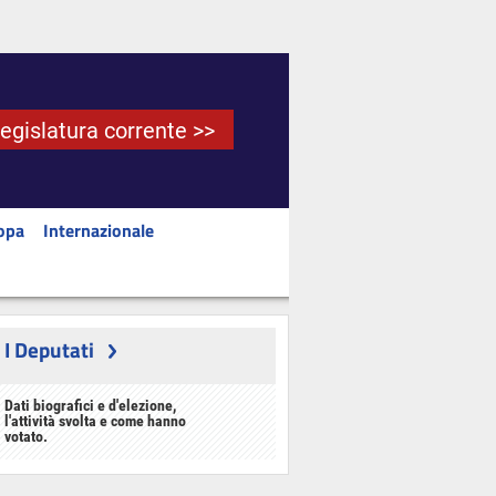
Legislatura corrente >>
opa
Internazionale
I Deputati
Dati biografici e d'elezione,
l'attività svolta e come hanno
votato.