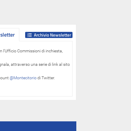
letter
letter
Archivio Newsletter
 l'Ufficio Commissioni di inchiesta,
ala, attraverso una serie di link al sito
ccount
@Montecitorio
di Twitter.