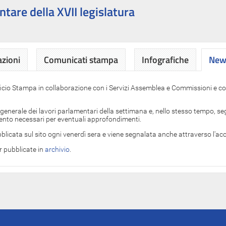
ntare della XVII legislatura
azioni
Comunicati stampa
Infografiche
News
News
ficio Stampa in collaborazione con i Servizi Assemblea e Commissioni e con
 generale dei lavori parlamentari della settimana e, nello stesso tempo, segn
imento necessari per eventuali approfondimenti.
blicata sul sito ogni venerdì sera e viene segnalata anche attraverso l'a
er pubblicate in
archivio
.