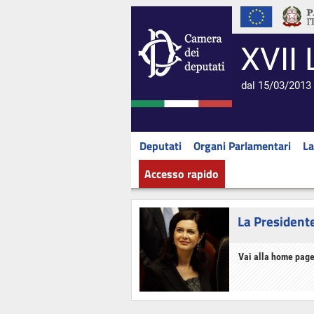
XVII 
dal 15/03/2013 
Deputati
Organi Parlamentari
La
Accesso rapido
La President
Vai alla home page