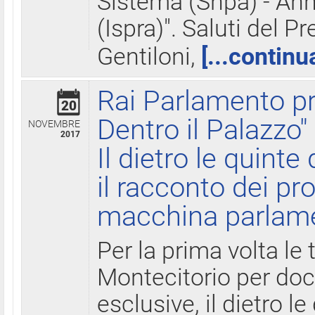
Sistema (Snpa) - Ann
(Ispra)". Saluti del P
Gentiloni,
[...continu
Rai Parlamento pr
20
Dentro il Palazzo"
NOVEMBRE
2017
Il dietro le quint
il racconto dei pro
macchina parlam
Per la prima volta le
Montecitorio per do
esclusive, il dietro le