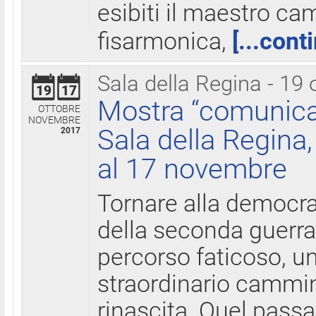
esibiti il maestro c
fisarmonica,
[...cont
Sala della Regina - 19 
19
17
Mostra “comunica
OTTOBRE
NOVEMBRE
Sala della Regina,
2017
al 17 novembre
Tornare alla democra
della seconda guerra 
percorso faticoso, 
straordinario cammin
rinascita. Quel pass