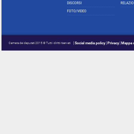
DISCORSI
RELAZIO
FOTO/VIDEO
Social media policy
Privacy
Mappa d
Camera dei deputati 2015 © Tutti i diritti riservati