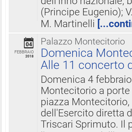
dell'Inno nazionale, 
(Principe Eugenio); V
M. Martinelli
[...cont
Palazzo Montecitorio
04
Domenica Montecit
FEBBRAIO
2018
Alle 11 concerto d
Domenica 4 febbrai
Montecitorio a porte 
piazza Montecitorio, 
dell'Esercito diretta
Triscari Sprimuto. I