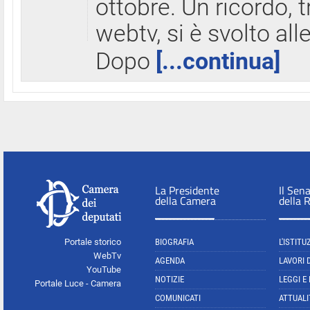
ottobre. Un ricordo, 
webtv, si è svolto all
Dopo
[...continua]
La Presidente
Il Sen
della Camera
della 
Portale storico
BIOGRAFIA
L'ISTITU
WebTv
AGENDA
LAVORI 
YouTube
NOTIZIE
LEGGI E
Portale Luce - Camera
COMUNICATI
ATTUALI