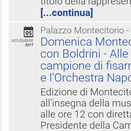
titolo della rapprese
[...continua]
Palazzo Montecitorio -
05
Domenica Monteci
NOVEMBRE
2017
con Boldrini - All
campione di fisar
e l’Orchestra Nap
Edizione di Montecit
all'insegna della mus
alle ore 12 con diret
Presidente della Came