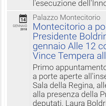
l'esecuzione dell'Inn
Palazzo Montecitorio
14
Montecitorio a po
GENNAIO
2018
Presidente Boldri
gennaio Alle 12 c
Vince Tempera all
Primo appuntamento 
a porte aperte all'in
Sala della Regina, all
alla presenza della 
deputati, Laura Boldri