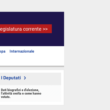
Legislatura corrente >>
opa
Internazionale
I Deputati
Dati biografici e d'elezione,
l'attività svolta e come hanno
votato.