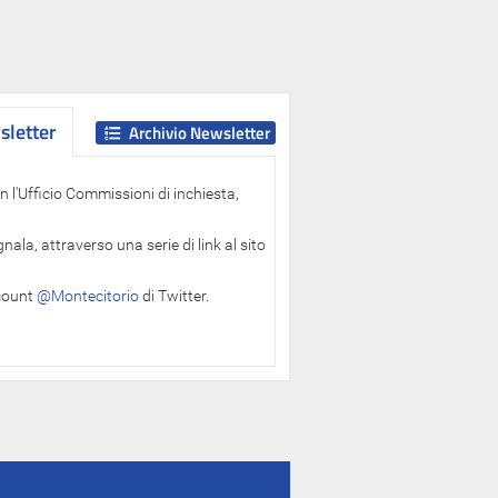
letter
letter
Archivio Newsletter
 l'Ufficio Commissioni di inchiesta,
ala, attraverso una serie di link al sito
ccount
@Montecitorio
di Twitter.