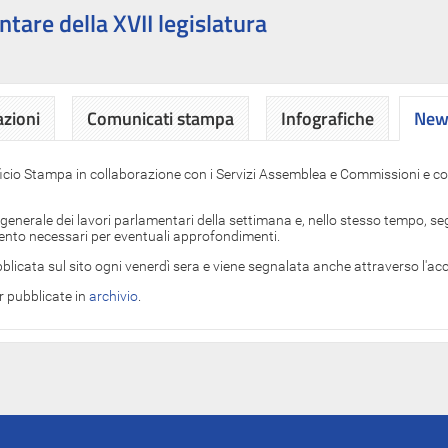
ntare della XVII legislatura
azioni
Comunicati stampa
Infografiche
News
News
ficio Stampa in collaborazione con i Servizi Assemblea e Commissioni e con
 generale dei lavori parlamentari della settimana e, nello stesso tempo, segn
imento necessari per eventuali approfondimenti.
blicata sul sito ogni venerdì sera e viene segnalata anche attraverso l'a
er pubblicate in
archivio
.