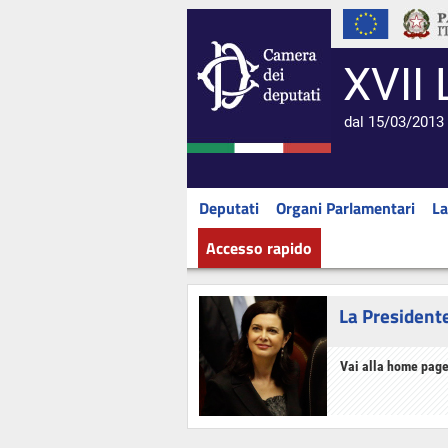
XVII 
dal 15/03/2013 
Deputati
Organi Parlamentari
La
Accesso rapido
La President
Vai alla home page