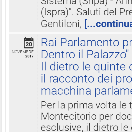
Sistema (Snpa) - Ann
(Ispra)". Saluti del P
Gentiloni,
[...continu
Rai Parlamento pr
20
Dentro il Palazzo"
NOVEMBRE
2017
Il dietro le quint
il racconto dei pro
macchina parlam
Per la prima volta le
Montecitorio per do
esclusive, il dietro le