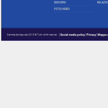
DISCORSI
RELAZIO
FOTO/VIDEO
Social media policy
Privacy
Mappa d
Camera dei deputati 2015 © Tutti i diritti riservati