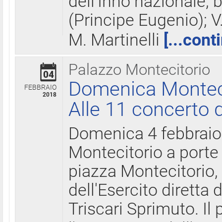
dell'Inno nazionale, 
(Principe Eugenio); V
M. Martinelli
[...cont
Palazzo Montecitorio
04
Domenica Montecit
FEBBRAIO
2018
Alle 11 concerto d
Domenica 4 febbrai
Montecitorio a porte 
piazza Montecitorio, 
dell'Esercito diretta
Triscari Sprimuto. I