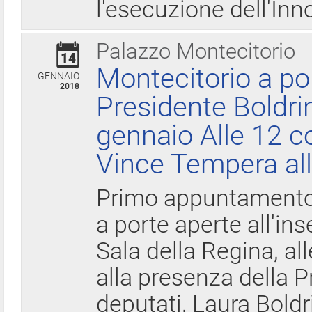
l'esecuzione dell'Inn
Palazzo Montecitorio
14
Montecitorio a po
GENNAIO
2018
Presidente Boldri
gennaio Alle 12 c
Vince Tempera all
Primo appuntamento 
a porte aperte all'in
Sala della Regina, all
alla presenza della 
deputati, Laura Boldri