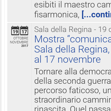
esibiti il maestro c
fisarmonica,
[...cont
Sala della Regina - 19 
19
17
Mostra “comunica
OTTOBRE
NOVEMBRE
Sala della Regina,
2017
al 17 novembre
Tornare alla democra
della seconda guerra 
percorso faticoso, 
straordinario cammin
rinascita. Quel pass