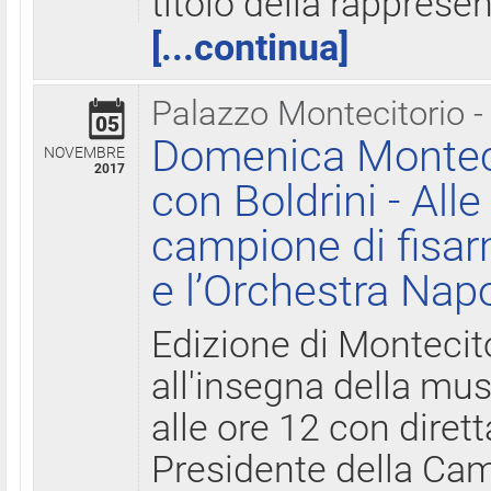
titolo della rapprese
[...continua]
Palazzo Montecitorio -
05
Domenica Monteci
NOVEMBRE
2017
con Boldrini - All
campione di fisar
e l’Orchestra Nap
Edizione di Montecit
all'insegna della mus
alle ore 12 con diret
Presidente della Came