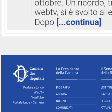
ottobre. Un ricordo, 
webtv, si è svolto all
Dopo
[...continua]
La Presidente
Il Sen
della Camera
della 
Portale storico
BIOGRAFIA
L'ISTITU
WebTv
AGENDA
LAVORI 
YouTube
NOTIZIE
LEGGI E
Portale Luce - Camera
COMUNICATI
ATTUALI