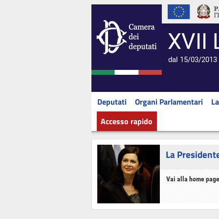
XVII 
dal 15/03/2013 
Deputati
Organi Parlamentari
La
Accesso rapido
La President
Vai alla home page