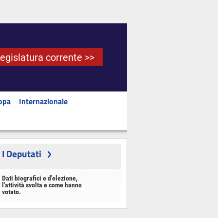
Legislatura corrente >>
opa
Internazionale
I Deputati
Dati biografici e d'elezione,
l'attività svolta e come hanno
votato.