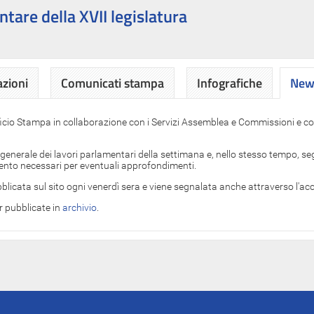
ntare della XVII legislatura
azioni
Comunicati stampa
Infografiche
News
News
ficio Stampa in collaborazione con i Servizi Assemblea e Commissioni e con
 generale dei lavori parlamentari della settimana e, nello stesso tempo, segn
imento necessari per eventuali approfondimenti.
blicata sul sito ogni venerdì sera e viene segnalata anche attraverso l'a
er pubblicate in
archivio
.