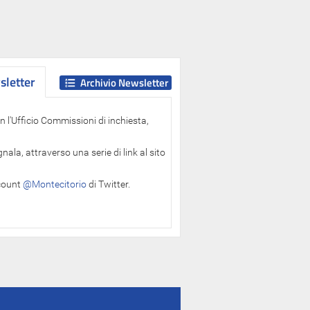
letter
letter
Archivio Newsletter
 l'Ufficio Commissioni di inchiesta,
ala, attraverso una serie di link al sito
ccount
@Montecitorio
di Twitter.