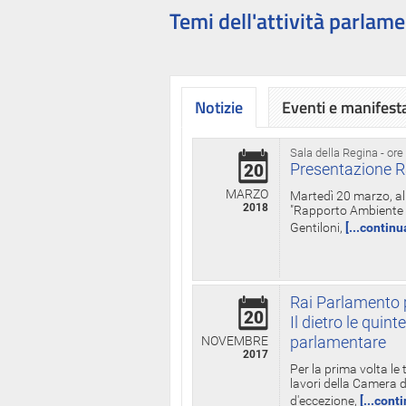
Temi dell'attività parlame
Notizie
Eventi e manifest
Sala della Regina - ore
Presentazione R
20
MARZO
Martedì 20 marzo, all
2018
"Rapporto Ambiente di
Gentiloni,
[...continu
Rai Parlamento p
20
Il dietro le qui
parlamentare
NOVEMBRE
2017
Per la prima volta le
lavori della Camera de
d'eccezione,
[...cont