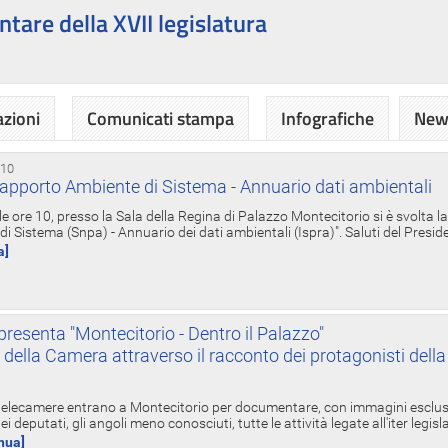
ntare della XVII legislatura
azioni
Comunicati stampa
Infografiche
News
 10
apporto Ambiente di Sistema - Annuario dati ambientali
e ore 10, presso la Sala della Regina di Palazzo Montecitorio si è svolta l
 Sistema (Snpa) - Annuario dei dati ambientali (Ispra)". Saluti del Presid
a]
resenta "Montecitorio - Dentro il Palazzo"
nte della Camera attraverso il racconto dei protagonisti del
 telecamere entrano a Montecitorio per documentare, con immagini esclusive
i deputati, gli angoli meno conosciuti, tutte le attività legate all'iter legisl
inua]