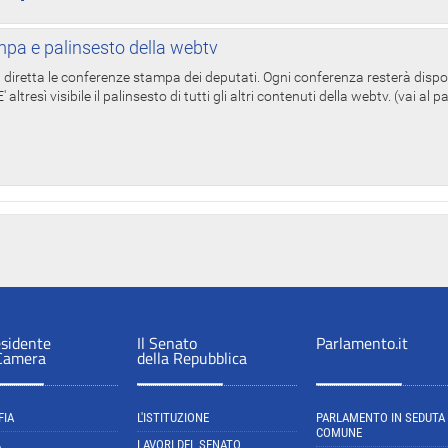
pa e palinsesto della webtv
in diretta le conferenze stampa dei deputati. Ogni conferenza resterà dispo
' altresì visibile il palinsesto di tutti gli altri contenuti della webtv. (vai al 
esidente
Il Senato
Parlamento.it
 Camera
della Repubblica
FIA
L'ISTITUZIONE
PARLAMENTO IN SEDUTA
COMUNE
A
LAVORI DEL SENATO