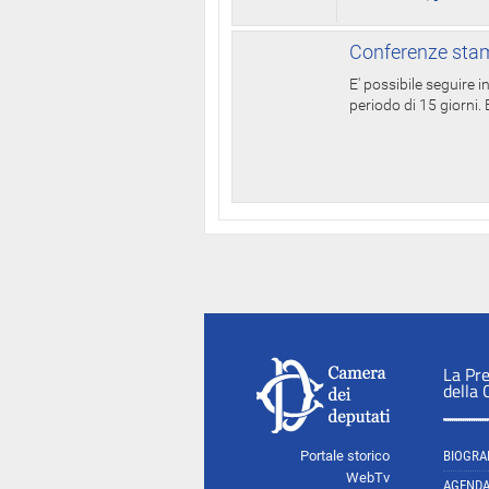
Conferenze stam
E' possibile seguire 
periodo di 15 giorni. E
La Pr
della
Portale storico
BIOGRA
WebTv
AGEND