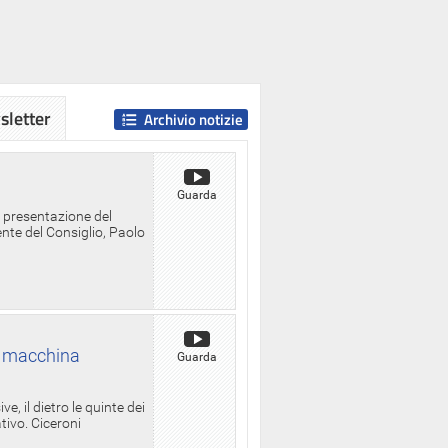
letter
Archivio notizie
Guarda
a presentazione del
ente del Consiglio, Paolo
la macchina
Guarda
, il dietro le quinte dei
ativo. Ciceroni