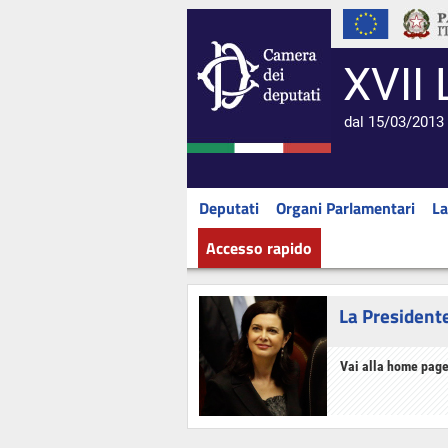
XVII 
dal 15/03/2013 
Deputati
Organi Parlamentari
La
Accesso rapido
La President
Vai alla home page