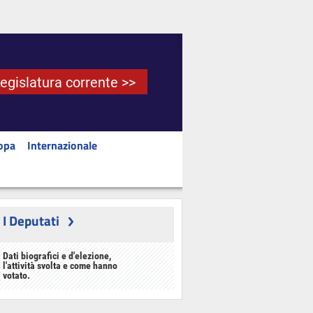
Legislatura corrente >>
opa
Internazionale
I Deputati
Dati biografici e d'elezione,
l'attività svolta e come hanno
votato.