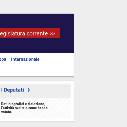
Legislatura corrente >>
opa
Internazionale
I Deputati
Dati biografici e d'elezione,
l'attività svolta e come hanno
votato.