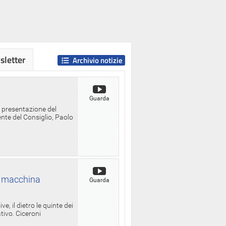
letter
Archivio notizie
Guarda
a presentazione del
ente del Consiglio, Paolo
la macchina
Guarda
, il dietro le quinte dei
ativo. Ciceroni