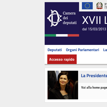
XVII 
dal 15/03/2013 
Deputati
Organi Parlamentari
La
Accesso rapido
La President
Vai alla home page