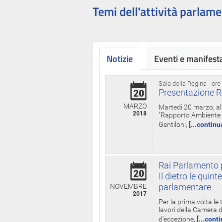
Temi dell'attività parlame
Notizie
Eventi e manifest
Sala della Regina - ore
Presentazione R
20
MARZO
Martedì 20 marzo, all
2018
"Rapporto Ambiente di
Gentiloni,
[...continu
Rai Parlamento p
20
Il dietro le qui
parlamentare
NOVEMBRE
2017
Per la prima volta le
lavori della Camera de
d'eccezione,
[...cont