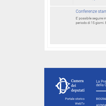
Conferenze stam
E' possibile seguire 
periodo di 15 giorni. E
La Pr
della
Portale storico
BIOGRA
WebTv
AGEND