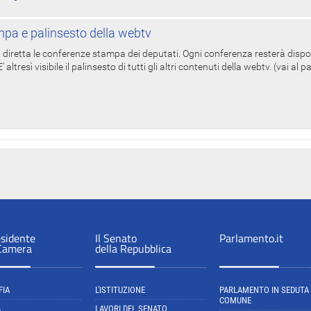
pa e palinsesto della webtv
in diretta le conferenze stampa dei deputati. Ogni conferenza resterà dispo
' altresì visibile il palinsesto di tutti gli altri contenuti della webtv. (vai al 
esidente
Il Senato
Parlamento.it
 Camera
della Repubblica
FIA
L'ISTITUZIONE
PARLAMENTO IN SEDUTA
COMUNE
A
LAVORI DEL SENATO