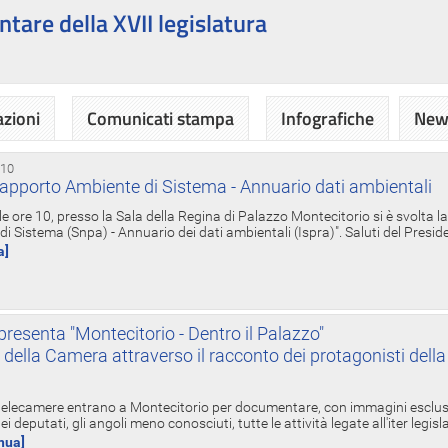
ntare della XVII legislatura
azioni
Comunicati stampa
Infografiche
News
 10
apporto Ambiente di Sistema - Annuario dati ambientali
e ore 10, presso la Sala della Regina di Palazzo Montecitorio si è svolta l
 Sistema (Snpa) - Annuario dei dati ambientali (Ispra)". Saluti del Presid
a]
resenta "Montecitorio - Dentro il Palazzo"
nte della Camera attraverso il racconto dei protagonisti del
 telecamere entrano a Montecitorio per documentare, con immagini esclusive
i deputati, gli angoli meno conosciuti, tutte le attività legate all'iter legisl
inua]