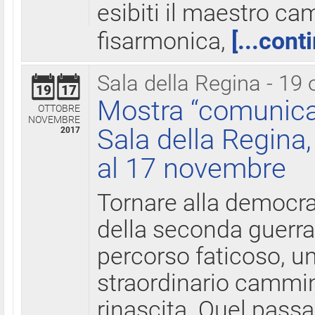
esibiti il maestro c
fisarmonica,
[...cont
Sala della Regina - 19 
19
17
Mostra “comunica
OTTOBRE
NOVEMBRE
Sala della Regina,
2017
al 17 novembre
Tornare alla democra
della seconda guerra 
percorso faticoso, 
straordinario cammin
rinascita. Quel pass