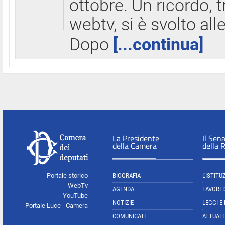
ottobre. Un ricordo, 
webtv, si è svolto all
Dopo
[...continua]
La Presidente
Il Sen
della Camera
della 
Portale storico
BIOGRAFIA
L'ISTITU
WebTv
AGENDA
LAVORI 
YouTube
NOTIZIE
LEGGI E
Portale Luce - Camera
COMUNICATI
ATTUALI