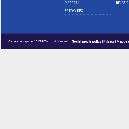
DISCORSI
RELAZIO
FOTO/VIDEO
Social media policy
Privacy
Mappa d
Camera dei deputati 2015 © Tutti i diritti riservati