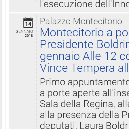
l'esecuzione dell'Inn
Palazzo Montecitorio
14
Montecitorio a po
GENNAIO
2018
Presidente Boldri
gennaio Alle 12 c
Vince Tempera all
Primo appuntamento 
a porte aperte all'in
Sala della Regina, all
alla presenza della 
deputati, Laura Boldri