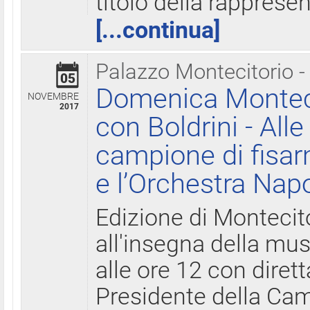
titolo della rapprese
[...continua]
Palazzo Montecitorio -
05
Domenica Monteci
NOVEMBRE
2017
con Boldrini - All
campione di fisar
e l’Orchestra Nap
Edizione di Montecit
all'insegna della mus
alle ore 12 con diret
Presidente della Came