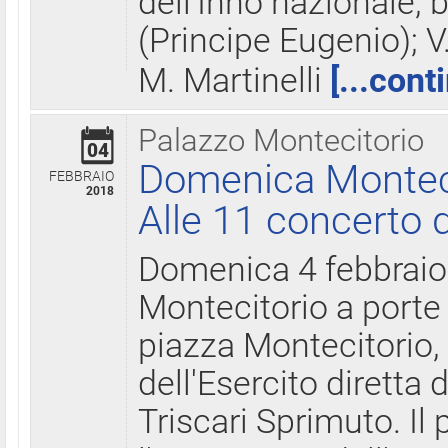
dell'Inno nazionale, 
(Principe Eugenio); V
M. Martinelli
[...cont
Palazzo Montecitorio
04
Domenica Montecit
FEBBRAIO
2018
Alle 11 concerto d
Domenica 4 febbrai
Montecitorio a porte 
piazza Montecitorio, 
dell'Esercito diretta
Triscari Sprimuto. I