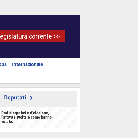
Legislatura corrente >>
opa
Internazionale
I Deputati
Dati biografici e d'elezione,
l'attività svolta e come hanno
votato.