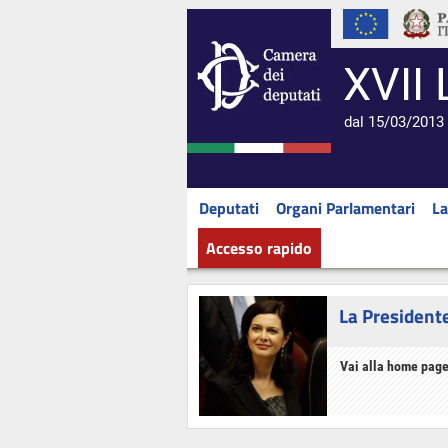
XVII 
dal 15/03/2013 
Deputati
Organi Parlamentari
La
Accesso rapido
La President
Vai alla home page