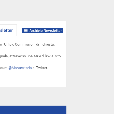
letter
letter
Archivio Newsletter
 l'Ufficio Commissioni di inchiesta,
ala, attraverso una serie di link al sito
ccount
@Montecitorio
di Twitter.