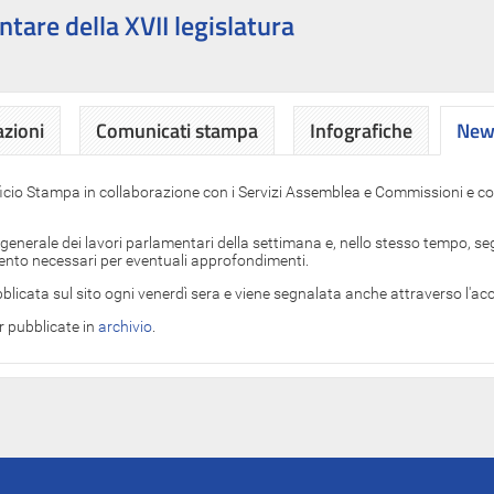
ntare della XVII legislatura
azioni
Comunicati stampa
Infografiche
News
News
ficio Stampa in collaborazione con i Servizi Assemblea e Commissioni e con
 generale dei lavori parlamentari della settimana e, nello stesso tempo, segn
imento necessari per eventuali approfondimenti.
blicata sul sito ogni venerdì sera e viene segnalata anche attraverso l'a
er pubblicate in
archivio
.