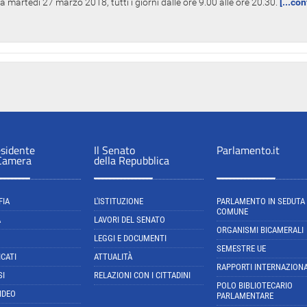
 martedì 27 marzo 2018, tutti i giorni dalle ore 9.00 alle ore 20.30.
[...co
esidente
Il Senato
Parlamento.it
 Camera
della Repubblica
FIA
L'ISTITUZIONE
PARLAMENTO IN SEDUTA
COMUNE
A
LAVORI DEL SENATO
ORGANISMI BICAMERALI
LEGGI E DOCUMENTI
SEMESTRE UE
CATI
ATTUALITÀ
RAPPORTI INTERNAZIONA
SI
RELAZIONI CON I CITTADINI
POLO BIBLIOTECARIO
IDEO
PARLAMENTARE