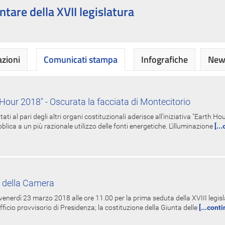
ntare della XVII legislatura
azioni
Comunicati stampa
Infografiche
News
Hour 2018" - Oscurata la facciata di Montecitorio
i al pari degli altri organi costituzionali aderisce all'iniziativa "Earth 
lica a un più razionale utilizzo delle fonti energetiche. L'illuminazione
[..
 della Camera
nerdì 23 marzo 2018 alle ore 11.00 per la prima seduta della XVIII legisla
Ufficio provvisorio di Presidenza; la costituzione della Giunta delle
[...cont