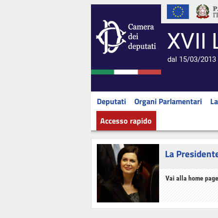
XVII 
dal 15/03/2013 
Deputati
Organi Parlamentari
La
Accesso rapido
La President
Vai alla home page