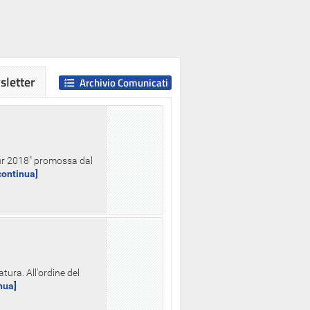
letter
Archivio Comunicati
Hour 2018" promossa dal
.continua]
tura. All'ordine del
inua]