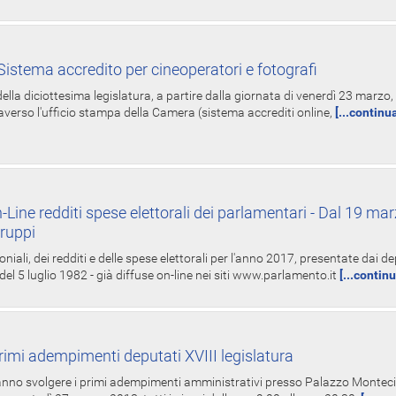
istema accredito per cineoperatori e fotografi
ella diciottesima legislatura, a partire dalla giornata di venerdì 23 marzo, 
averso l'ufficio stampa della Camera (sistema accrediti online,
[...continu
-Line redditi spese elettorali dei parlamentari - Dal 19 mar
Gruppi
oniali, dei redditi e delle spese elettorali per l'anno 2017, presentate dai de
 del 5 luglio 1982 - già diffuse on-line nei siti www.parlamento.it
[...contin
rimi adempimenti deputati XVIII legislatura
tranno svolgere i primi adempimenti amministrativi presso Palazzo Montecit