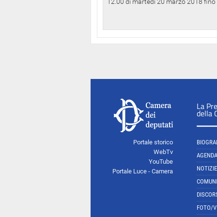
12.00 di martedì 20 marzo 2018 fino a
La Pr
della
Portale storico
BIOGRA
WebTv
AGEND
YouTube
NOTIZIE
Portale Luce - Camera
COMUNI
DISCOR
FOTO/V