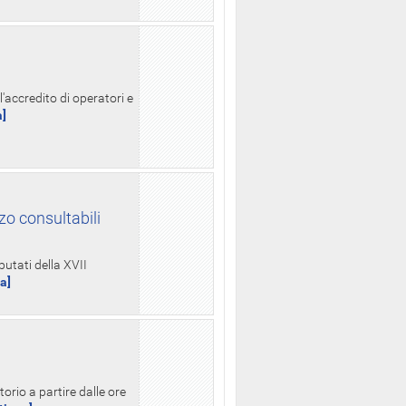
l'accredito di operatori e
a]
zo consultabili
putati della XVII
ua]
orio a partire dalle ore