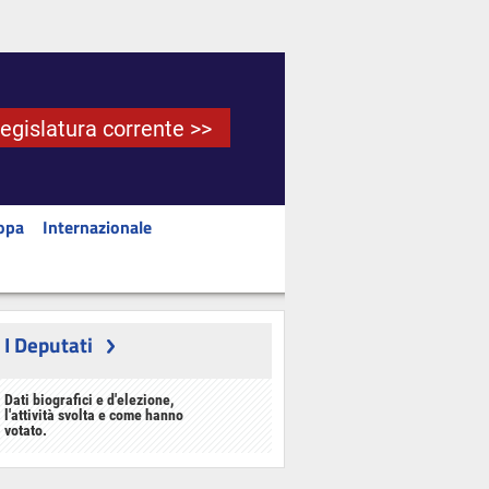
Legislatura corrente >>
opa
Internazionale
I Deputati
Dati biografici e d'elezione,
l'attività svolta e come hanno
votato.