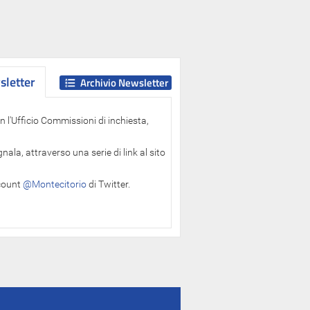
letter
letter
Archivio Newsletter
 l'Ufficio Commissioni di inchiesta,
ala, attraverso una serie di link al sito
ccount
@Montecitorio
di Twitter.