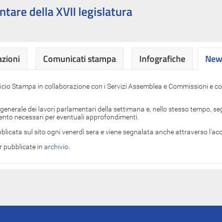
ntare della XVII legislatura
azioni
Comunicati stampa
Infografiche
News
News
ficio Stampa in collaborazione con i Servizi Assemblea e Commissioni e con
 generale dei lavori parlamentari della settimana e, nello stesso tempo, segn
imento necessari per eventuali approfondimenti.
blicata sul sito ogni venerdì sera e viene segnalata anche attraverso l'a
er pubblicate in
archivio
.