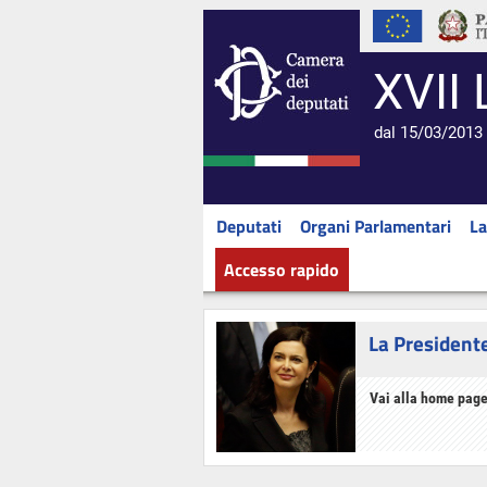
XVII 
dal 15/03/2013 
Deputati
Organi Parlamentari
La
Accesso rapido
La President
Vai alla home page