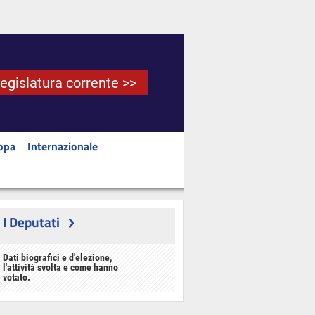
Legislatura corrente >>
opa
Internazionale
I Deputati
Dati biografici e d'elezione,
l'attività svolta e come hanno
votato.