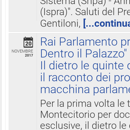
Sistema (Snpa) - Ann
(Ispra)". Saluti del P
Gentiloni,
[...continu
Rai Parlamento pr
20
Dentro il Palazzo"
NOVEMBRE
2017
Il dietro le quint
il racconto dei pro
macchina parlam
Per la prima volta le
Montecitorio per do
esclusive, il dietro le