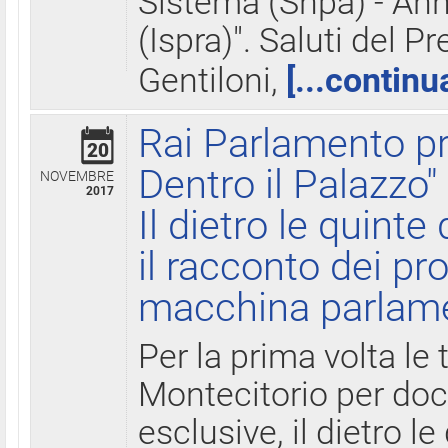
Sistema (Snpa) - Ann
(Ispra)". Saluti del P
Gentiloni,
[...continu
Rai Parlamento pr
20
Dentro il Palazzo"
NOVEMBRE
2017
Il dietro le quint
il racconto dei pro
macchina parlam
Per la prima volta le
Montecitorio per do
esclusive, il dietro le