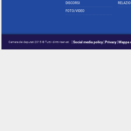
DISCORSI
RELAZIO
FOTO/VIDEO
Social media policy
Privacy
Mappa d
Camera dei deputati 2015 © Tutti i diritti riservati