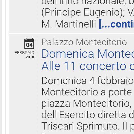
dell'Inno nazionale, 
(Principe Eugenio); V
M. Martinelli
[...cont
Palazzo Montecitorio
04
Domenica Montecit
FEBBRAIO
2018
Alle 11 concerto d
Domenica 4 febbrai
Montecitorio a porte 
piazza Montecitorio, 
dell'Esercito diretta
Triscari Sprimuto. I