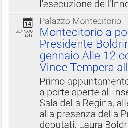
l'esecuzione dell'Inn
Palazzo Montecitorio
14
Montecitorio a po
GENNAIO
2018
Presidente Boldri
gennaio Alle 12 c
Vince Tempera all
Primo appuntamento 
a porte aperte all'in
Sala della Regina, all
alla presenza della 
deputati, Laura Boldri