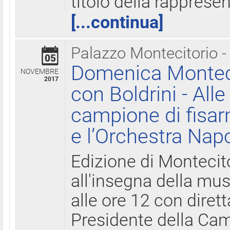
titolo della rapprese
[...continua]
Palazzo Montecitorio -
05
Domenica Monteci
NOVEMBRE
2017
con Boldrini - All
campione di fisar
e l’Orchestra Nap
Edizione di Montecit
all'insegna della mus
alle ore 12 con diret
Presidente della Came