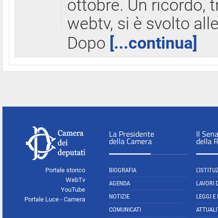
ottobre. Un ricordo, 
webtv, si è svolto all
Dopo
[...continua]
La Presidente
Il Sen
della Camera
della 
Portale storico
BIOGRAFIA
L'ISTITU
WebTv
AGENDA
LAVORI 
YouTube
NOTIZIE
LEGGI E
Portale Luce - Camera
COMUNICATI
ATTUALI