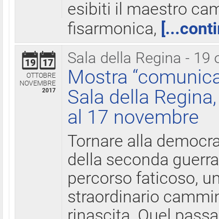
esibiti il maestro c
fisarmonica,
[...cont
Sala della Regina - 19 
19
17
Mostra “comunica
OTTOBRE
NOVEMBRE
Sala della Regina,
2017
al 17 novembre
Tornare alla democra
della seconda guerra 
percorso faticoso, 
straordinario cammin
rinascita. Quel pass