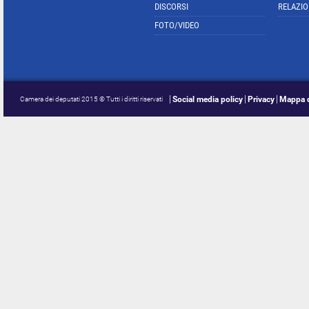
DISCORSI
RELAZIO
FOTO/VIDEO
Social media policy
Privacy
Mappa d
Camera dei deputati 2015 © Tutti i diritti riservati