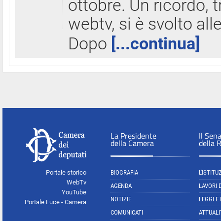
ottobre. Un ricordo, 
webtv, si è svolto all
Dopo
[...continua]
La Presidente
Il Sen
della Camera
della 
Portale storico
BIOGRAFIA
L'ISTITU
WebTv
AGENDA
LAVORI 
YouTube
NOTIZIE
LEGGI E
Portale Luce - Camera
COMUNICATI
ATTUALI