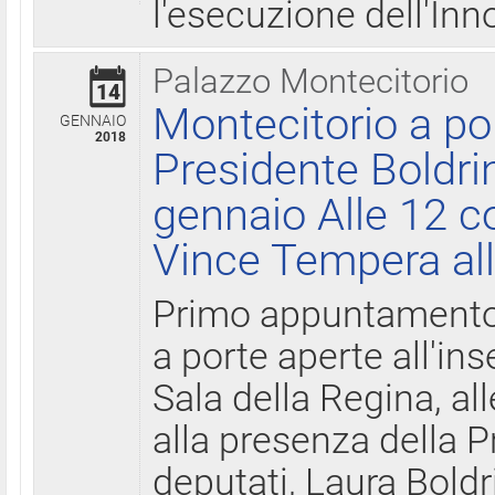
l'esecuzione dell'Inn
Palazzo Montecitorio
14
Montecitorio a po
GENNAIO
2018
Presidente Boldri
gennaio Alle 12 c
Vince Tempera all
Primo appuntamento 
a porte aperte all'in
Sala della Regina, all
alla presenza della 
deputati, Laura Boldri