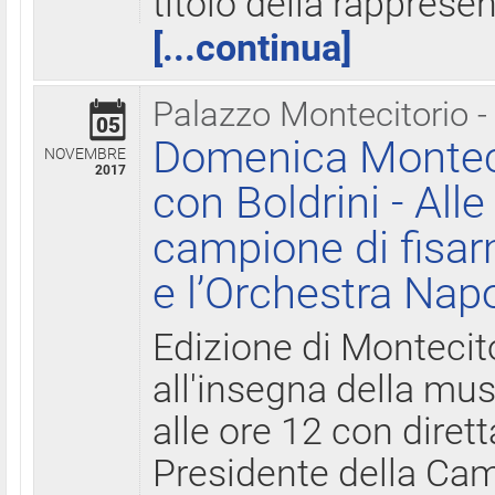
titolo della rapprese
[...continua]
Palazzo Montecitorio -
05
Domenica Monteci
NOVEMBRE
2017
con Boldrini - All
campione di fisar
e l’Orchestra Nap
Edizione di Montecit
all'insegna della mus
alle ore 12 con diret
Presidente della Came