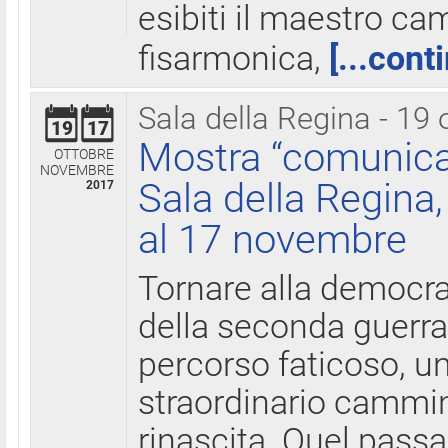
esibiti il maestro c
fisarmonica,
[...cont
Sala della Regina - 19 
19
17
Mostra “comunica
OTTOBRE
NOVEMBRE
Sala della Regina,
2017
al 17 novembre
Tornare alla democra
della seconda guerra 
percorso faticoso, 
straordinario cammin
rinascita. Quel pass