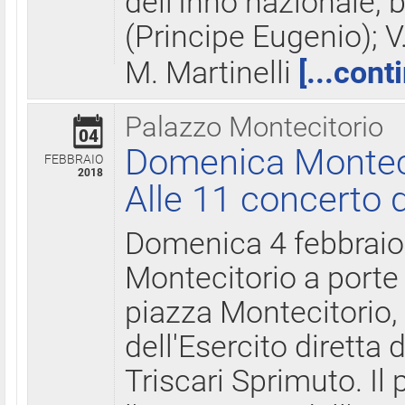
dell'Inno nazionale, 
(Principe Eugenio); V
M. Martinelli
[...cont
Palazzo Montecitorio
04
Domenica Montecit
FEBBRAIO
2018
Alle 11 concerto d
Domenica 4 febbrai
Montecitorio a porte 
piazza Montecitorio, 
dell'Esercito diretta
Triscari Sprimuto. I