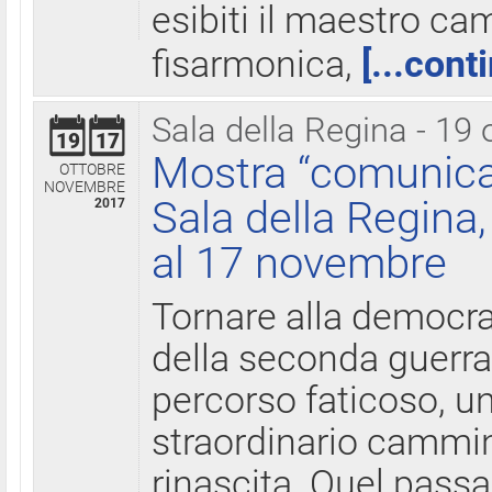
esibiti il maestro c
fisarmonica,
[...cont
Sala della Regina - 19 
19
17
Mostra “comunica
OTTOBRE
NOVEMBRE
Sala della Regina,
2017
al 17 novembre
Tornare alla democra
della seconda guerra 
percorso faticoso, 
straordinario cammin
rinascita. Quel pass