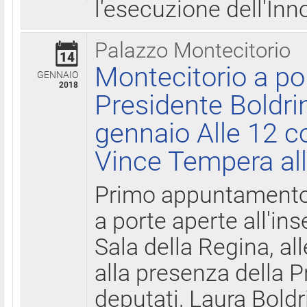
l'esecuzione dell'Inn
Palazzo Montecitorio
14
Montecitorio a po
GENNAIO
2018
Presidente Boldri
gennaio Alle 12 c
Vince Tempera all
Primo appuntamento 
a porte aperte all'in
Sala della Regina, all
alla presenza della 
deputati, Laura Boldri