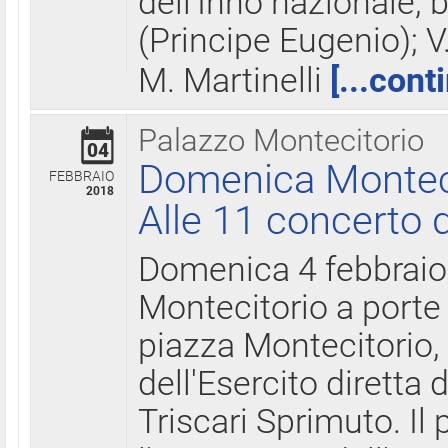
dell'Inno nazionale, 
(Principe Eugenio); V
M. Martinelli
[...cont
Palazzo Montecitorio
04
Domenica Montecit
FEBBRAIO
2018
Alle 11 concerto d
Domenica 4 febbrai
Montecitorio a porte 
piazza Montecitorio, 
dell'Esercito diretta
Triscari Sprimuto. I