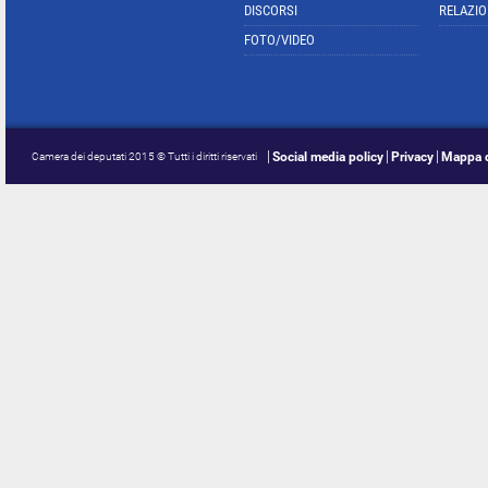
DISCORSI
RELAZIO
FOTO/VIDEO
Social media policy
Privacy
Mappa d
Camera dei deputati 2015 © Tutti i diritti riservati