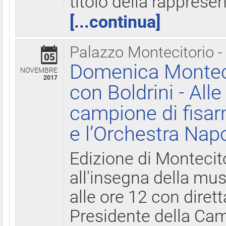
titolo della rapprese
[...continua]
Palazzo Montecitorio -
05
Domenica Monteci
NOVEMBRE
2017
con Boldrini - All
campione di fisar
e l’Orchestra Nap
Edizione di Montecit
all'insegna della mus
alle ore 12 con diret
Presidente della Came