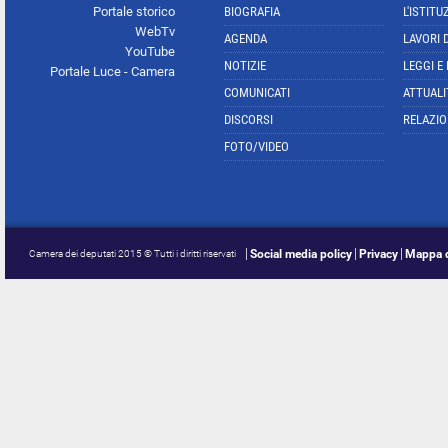
Portale storico
BIOGRAFIA
L'ISTITU
WebTv
AGENDA
LAVORI 
YouTube
NOTIZIE
LEGGI E
Portale Luce - Camera
COMUNICATI
ATTUALI
DISCORSI
RELAZIO
FOTO/VIDEO
Social media policy
Privacy
Mappa d
Camera dei deputati 2015 © Tutti i diritti riservati