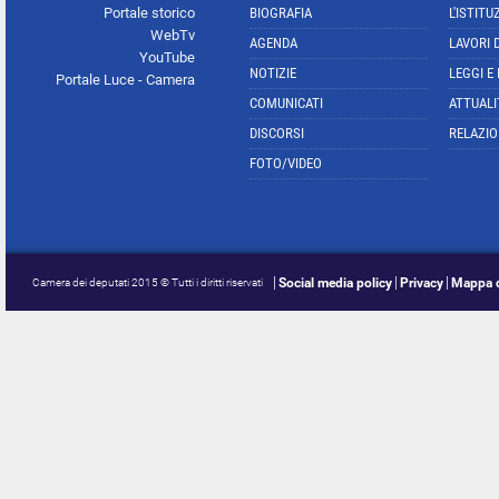
Portale storico
BIOGRAFIA
L'ISTITU
WebTv
AGENDA
LAVORI 
YouTube
NOTIZIE
LEGGI E
Portale Luce - Camera
COMUNICATI
ATTUALI
DISCORSI
RELAZIO
FOTO/VIDEO
Social media policy
Privacy
Mappa d
Camera dei deputati 2015 © Tutti i diritti riservati