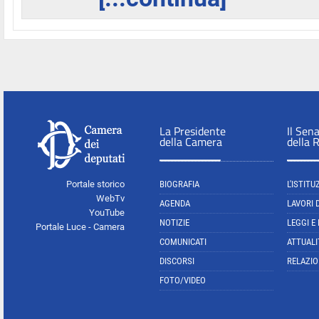
La Presidente
Il Sen
della Camera
della 
Portale storico
BIOGRAFIA
L'ISTITU
WebTv
AGENDA
LAVORI 
YouTube
NOTIZIE
LEGGI E
Portale Luce - Camera
COMUNICATI
ATTUALI
DISCORSI
RELAZIO
FOTO/VIDEO