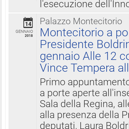
l'esecuzione dell'Inn
Palazzo Montecitorio
14
Montecitorio a po
GENNAIO
2018
Presidente Boldri
gennaio Alle 12 c
Vince Tempera all
Primo appuntamento 
a porte aperte all'in
Sala della Regina, all
alla presenza della 
deputati, Laura Boldri