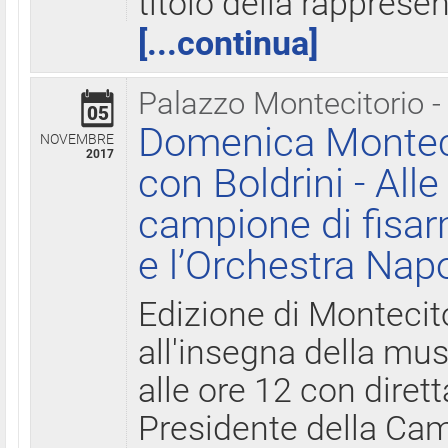
titolo della rapprese
[...continua]
Palazzo Montecitorio -
05
Domenica Monteci
NOVEMBRE
2017
con Boldrini - All
campione di fisar
e l’Orchestra Nap
Edizione di Montecit
all'insegna della mus
alle ore 12 con diret
Presidente della Came