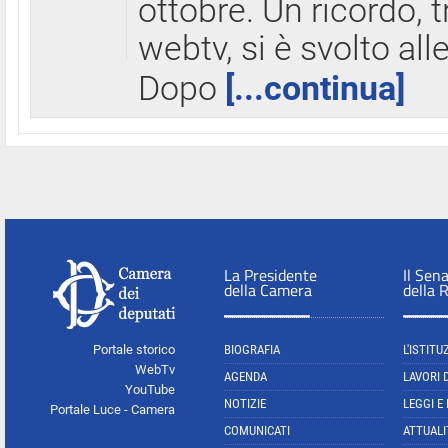
ottobre. Un ricordo, 
webtv, si è svolto all
Dopo
[...continua]
La Presidente
Il Sen
della Camera
della 
Portale storico
BIOGRAFIA
L'ISTITU
WebTv
AGENDA
LAVORI 
YouTube
NOTIZIE
LEGGI E
Portale Luce - Camera
COMUNICATI
ATTUALI