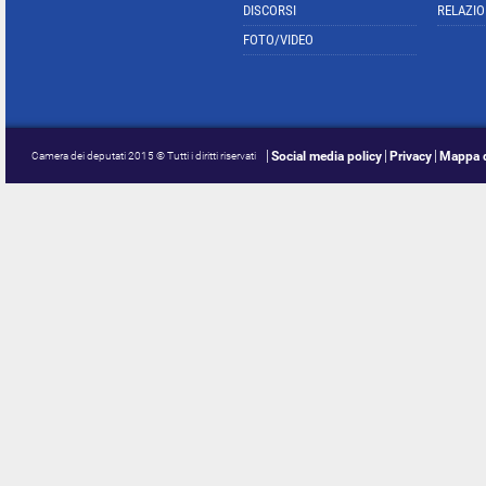
DISCORSI
RELAZIO
FOTO/VIDEO
Social media policy
Privacy
Mappa d
Camera dei deputati 2015 © Tutti i diritti riservati