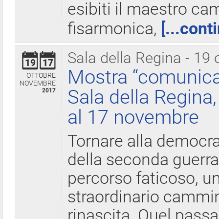
esibiti il maestro c
fisarmonica,
[...cont
Sala della Regina - 19 
19
17
Mostra “comunica
OTTOBRE
NOVEMBRE
Sala della Regina,
2017
al 17 novembre
Tornare alla democra
della seconda guerra 
percorso faticoso, 
straordinario cammin
rinascita. Quel pass