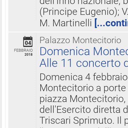
dell'Inno nazionale, 
(Principe Eugenio); V
M. Martinelli
[...cont
Palazzo Montecitorio
04
Domenica Montecit
FEBBRAIO
2018
Alle 11 concerto d
Domenica 4 febbrai
Montecitorio a porte 
piazza Montecitorio, 
dell'Esercito diretta
Triscari Sprimuto. I