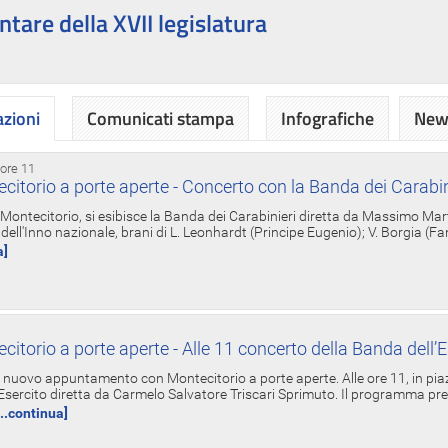
ntare della XVII legislatura
azioni
Comunicati stampa
Infografiche
News
 ore 11
torio a porte aperte - Concerto con la Banda dei Carabin
a Montecitorio, si esibisce la Banda dei Carabinieri diretta da Massimo Mar
dell'Inno nazionale, brani di L. Leonhardt (Principe Eugenio); V. Borgia (F
a]
torio a porte aperte - Alle 11 concerto della Banda dell’E
nuovo appuntamento con Montecitorio a porte aperte. Alle ore 11, in piaz
'Esercito diretta da Carmelo Salvatore Triscari Sprimuto. Il programma pr
...continua]