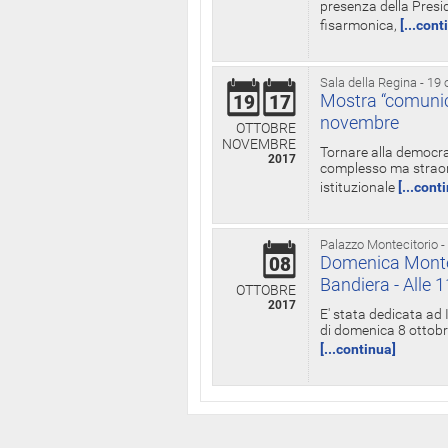
presenza della Presid
fisarmonica,
[...cont
Sala della Regina - 19 
Mostra “comunica
19
17
novembre
OTTOBRE
NOVEMBRE
Tornare alla democra
2017
complesso ma straord
istituzionale
[...cont
Palazzo Montecitorio -
Domenica Monteci
08
Bandiera - Alle 
OTTOBRE
2017
E' stata dedicata ad 
di domenica 8 ottobre
[...continua]