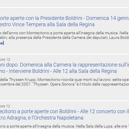
orte aperte con la Presidente Boldrini - Domenica 14 genn
estro Vince Tempera alla Sala della Regina
ell'anno con Montecitorio a porte aperte all'insegna della musica. Nella S
ebtv, alla presenza della Presidente della Camera dei deputati, Laura Boldrin
ua]
 ore 12
ni dopo. Domenica alla Camera la rappresentazione sull’i
ino - Interviene Boldrini - Alle 12 alla Sala della Regina
 della Thyssen Krupp, Montecitorio ricorda quei morti sul lavoro: sette ope
 6 dicembre del 2007. "Thyssen. Opera Sonora" è il titolo della rappresentazi
 ore 12
torio a porte aperte con Boldrini - Alle 12 concerto con i
tro Adragna, e l’Orchestra Napoletana
rio a porte aperte all'insegna della musica. Nella Sala della Lupa, alle ore 