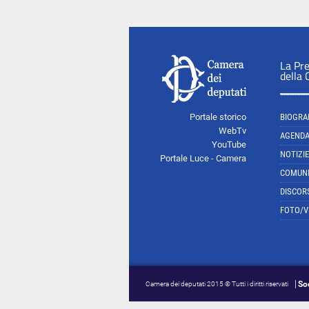
La Pr
della
Portale storico
BIOGRA
WebTv
AGEND
YouTube
NOTIZIE
Portale Luce - Camera
COMUNI
DISCOR
FOTO/V
So
Camera dei deputati 2015 © Tutti i diritti riservati