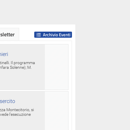
letter
Archivio Eventi
ieri
tinelli. Il programma
anfara Solenne); M.
sercito
za Montecitorio, si
evede l'esecuzione