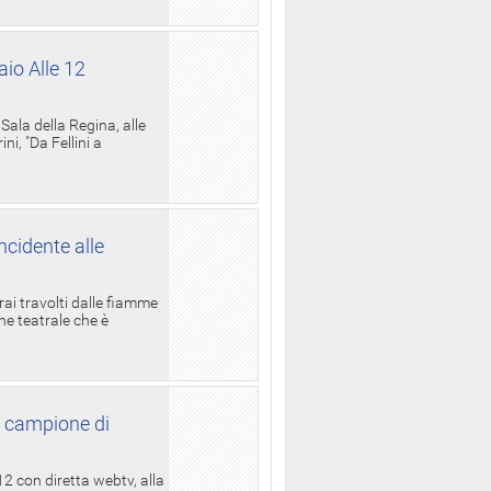
aio Alle 12
ala della Regina, alle
i, "Da Fellini a
ncidente alle
rai travolti dalle fiamme
one teatrale che è
l campione di
12 con diretta webtv, alla