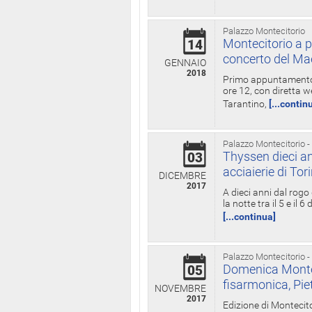
Palazzo Montecitorio
Montecitorio a p
14
concerto del Ma
GENNAIO
2018
Primo appuntamento d
ore 12, con diretta w
Tarantino,
[...contin
Palazzo Montecitorio -
Thyssen dieci an
03
acciaierie di Tor
DICEMBRE
2017
A dieci anni dal rogo
la notte tra il 5 e il
[...continua]
Palazzo Montecitorio -
Domenica Monteci
05
fisarmonica, Pie
NOVEMBRE
2017
Edizione di Montecito