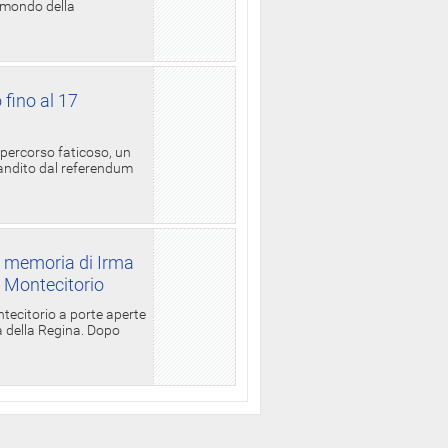
l mondo della
 fino al 17
 percorso faticoso, un
candito dal referendum
a memoria di Irma
a Montecitorio
ntecitorio a porte aperte
la della Regina. Dopo