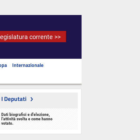
Legislatura corrente >>
opa
Internazionale
I Deputati
Dati biografici e d'elezione,
l'attività svolta e come hanno
votato.