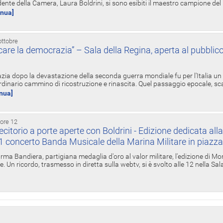
ente della Camera, Laura Boldrini, si sono esibiti il maestro campione de
inua]
ottobre
re la democrazia” – Sala della Regina, aperta al pubblico
zia dopo la devastazione della seconda guerra mondiale fu per l'Italia un
inario cammino di ricostruzione e rinascita. Quel passaggio epocale, s
inua]
 ore 12
torio a porte aperte con Boldrini - Edizione dedicata all
11 concerto Banda Musicale della Marina Militare in piazz
Irma Bandiera, partigiana medaglia d'oro al valor militare, l'edizione di Mo
. Un ricordo, trasmesso in diretta sulla webtv, si è svolto alle 12 nella Sa