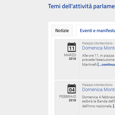
Temi dell'attività parlame
Notizie
Eventi e manifest
Palazzo Montecitorio -
Domenica Monteci
11
MARZO
Alle ore 11, in piazz
2018
prevede l'esecuzione 
Martinelli
[...continu
Palazzo Montecitorio
Domenica Monteci
04
FEBBRAIO
Domenica 4 febbraio 
2018
esibirà la Banda dell
dell'Inno nazionale,
[