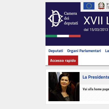
XVII 
dal 15/03/2013 
Deputati
Organi Parlamentari
La
Accesso rapido
La President
Vai alla home page