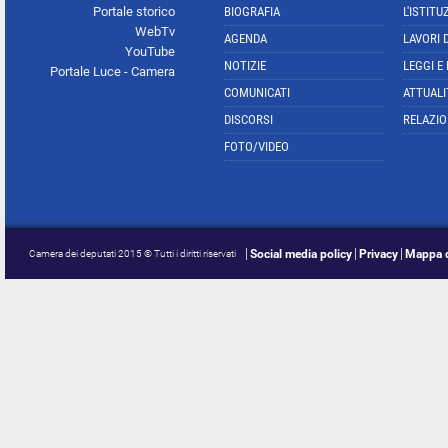
Portale storico
BIOGRAFIA
L'ISTITU
WebTv
AGENDA
LAVORI 
YouTube
NOTIZIE
LEGGI E
Portale Luce - Camera
COMUNICATI
ATTUALI
DISCORSI
RELAZIO
FOTO/VIDEO
Social media policy
Privacy
Mappa d
Camera dei deputati 2015 © Tutti i diritti riservati