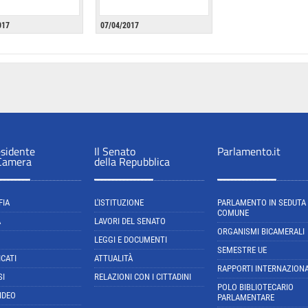
017
07/04/2017
esidente
Il Senato
Parlamento.it
 Camera
della Repubblica
FIA
L'ISTITUZIONE
PARLAMENTO IN SEDUTA
COMUNE
A
LAVORI DEL SENATO
ORGANISMI BICAMERALI
LEGGI E DOCUMENTI
SEMESTRE UE
CATI
ATTUALITÀ
RAPPORTI INTERNAZIONA
SI
RELAZIONI CON I CITTADINI
POLO BIBLIOTECARIO
IDEO
PARLAMENTARE