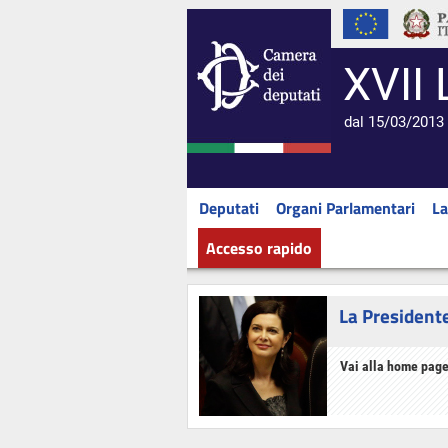
XVII 
dal 15/03/2013 
Deputati
Organi Parlamentari
La
Accesso rapido
La President
Vai alla home page