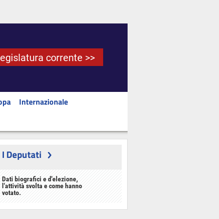
Legislatura corrente >>
opa
Internazionale
I Deputati
Dati biografici e d'elezione,
l'attività svolta e come hanno
votato.