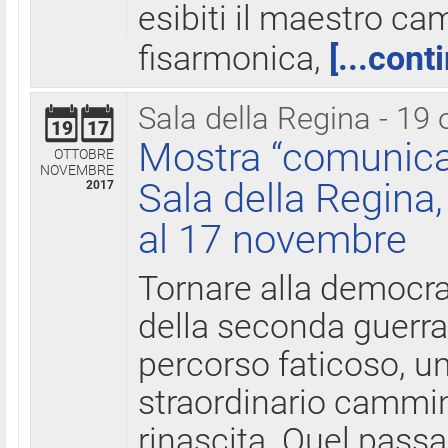
esibiti il maestro c
fisarmonica,
[...cont
Sala della Regina - 19 
19
17
Mostra “comunica
OTTOBRE
NOVEMBRE
Sala della Regina,
2017
al 17 novembre
Tornare alla democra
della seconda guerra 
percorso faticoso, 
straordinario cammin
rinascita. Quel pass