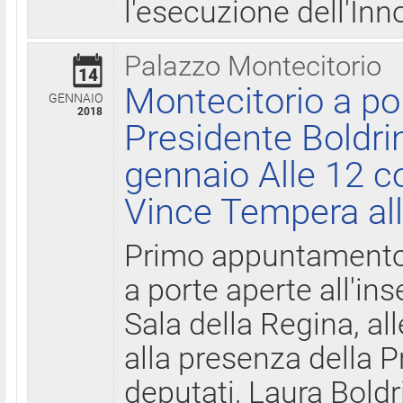
l'esecuzione dell'Inn
Palazzo Montecitorio
14
Montecitorio a po
GENNAIO
2018
Presidente Boldri
gennaio Alle 12 c
Vince Tempera all
Primo appuntamento 
a porte aperte all'in
Sala della Regina, all
alla presenza della 
deputati, Laura Boldri