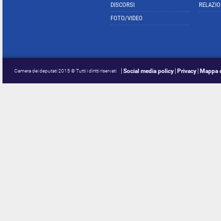
DISCORSI
RELAZIO
FOTO/VIDEO
Social media policy
Privacy
Mappa d
Camera dei deputati 2015 © Tutti i diritti riservati