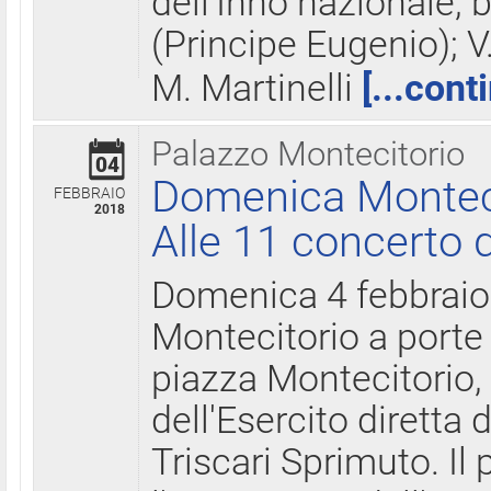
dell'Inno nazionale, 
(Principe Eugenio); V
M. Martinelli
[...cont
Palazzo Montecitorio
04
Domenica Montecit
FEBBRAIO
2018
Alle 11 concerto d
Domenica 4 febbrai
Montecitorio a porte 
piazza Montecitorio, 
dell'Esercito diretta
Triscari Sprimuto. I