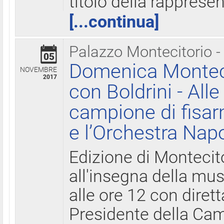
titolo della rapprese
[...continua]
Palazzo Montecitorio -
05
Domenica Monteci
NOVEMBRE
2017
con Boldrini - All
campione di fisar
e l’Orchestra Nap
Edizione di Montecit
all'insegna della mus
alle ore 12 con diret
Presidente della Came