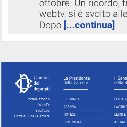
ottobre. Un ricordo, 
webtv, si è svolto all
Dopo
[...continua]
La Presidente
Il Sen
della Camera
della 
Portale storico
BIOGRAFIA
L'ISTITU
WebTv
AGENDA
LAVORI 
YouTube
NOTIZIE
LEGGI E
Portale Luce - Camera
COMUNICATI
ATTUALI