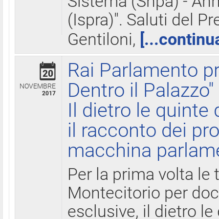
Sistema (Snpa) - Ann
(Ispra)". Saluti del P
Gentiloni,
[...continu
Rai Parlamento pr
20
Dentro il Palazzo"
NOVEMBRE
2017
Il dietro le quint
il racconto dei pro
macchina parlam
Per la prima volta le
Montecitorio per do
esclusive, il dietro le