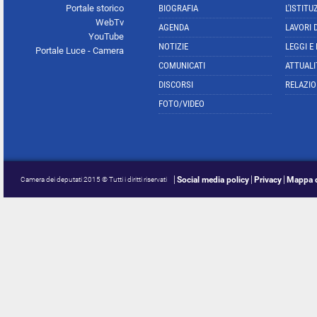
Portale storico
BIOGRAFIA
L'ISTITU
WebTv
AGENDA
LAVORI 
YouTube
NOTIZIE
LEGGI E
Portale Luce - Camera
COMUNICATI
ATTUALI
DISCORSI
RELAZIO
FOTO/VIDEO
Social media policy
Privacy
Mappa d
Camera dei deputati 2015 © Tutti i diritti riservati