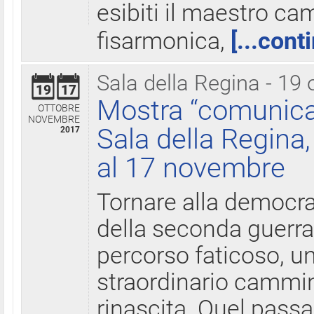
esibiti il maestro c
fisarmonica,
[...cont
Sala della Regina - 19 
19
17
Mostra “comunica
OTTOBRE
NOVEMBRE
Sala della Regina,
2017
al 17 novembre
Tornare alla democra
della seconda guerra 
percorso faticoso, 
straordinario cammin
rinascita. Quel pass