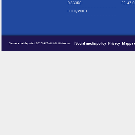
DISCORSI
RELAZIO
FOTO/VIDEO
Social media policy
Privacy
Mappa d
Camera dei deputati 2015 © Tutti i diritti riservati