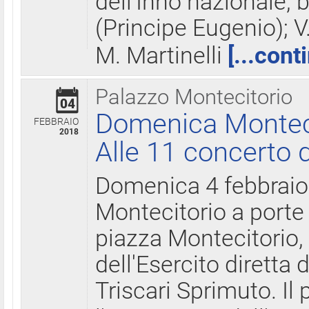
dell'Inno nazionale, 
(Principe Eugenio); V
M. Martinelli
[...cont
Palazzo Montecitorio
04
Domenica Montecit
FEBBRAIO
2018
Alle 11 concerto d
Domenica 4 febbrai
Montecitorio a porte 
piazza Montecitorio, 
dell'Esercito diretta
Triscari Sprimuto. I