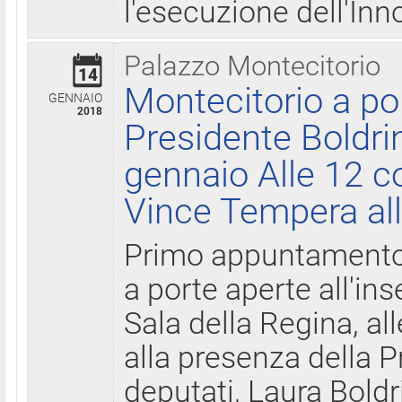
l'esecuzione dell'Inn
Palazzo Montecitorio
14
Montecitorio a po
GENNAIO
2018
Presidente Boldri
gennaio Alle 12 c
Vince Tempera all
Primo appuntamento 
a porte aperte all'in
Sala della Regina, all
alla presenza della 
deputati, Laura Boldri