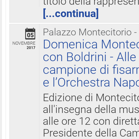
titolo della rapprese
[...continua]
Palazzo Montecitorio -
05
Domenica Monteci
NOVEMBRE
2017
con Boldrini - All
campione di fisar
e l’Orchestra Nap
Edizione di Montecit
all'insegna della mus
alle ore 12 con diret
Presidente della Came