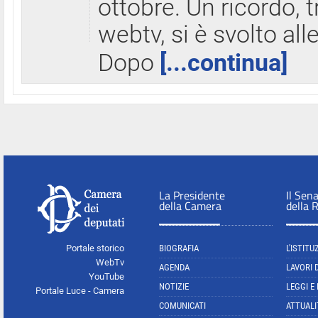
ottobre. Un ricordo, 
webtv, si è svolto all
Dopo
[...continua]
La Presidente
Il Sen
della Camera
della 
Portale storico
BIOGRAFIA
L'ISTITU
WebTv
AGENDA
LAVORI 
YouTube
NOTIZIE
LEGGI E
Portale Luce - Camera
COMUNICATI
ATTUALI