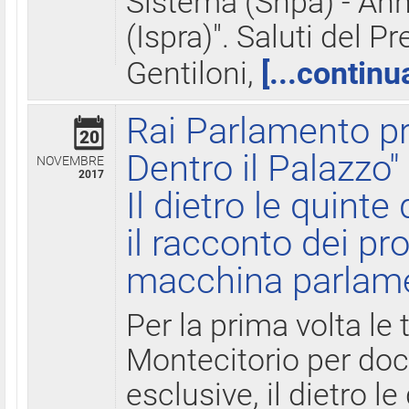
Sistema (Snpa) - Ann
(Ispra)". Saluti del P
Gentiloni,
[...continu
Rai Parlamento pr
20
Dentro il Palazzo"
NOVEMBRE
2017
Il dietro le quint
il racconto dei pro
macchina parlam
Per la prima volta le
Montecitorio per do
esclusive, il dietro le