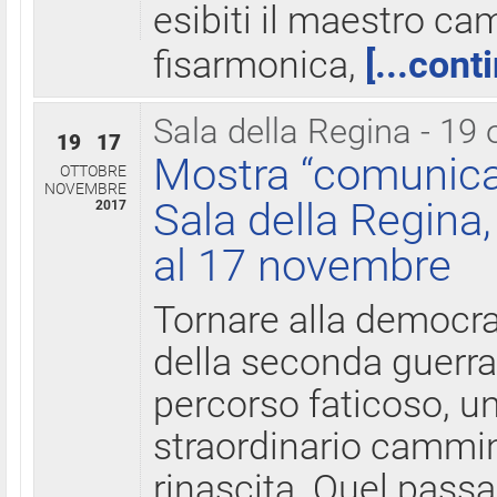
esibiti il maestro c
fisarmonica,
[...cont
Sala della Regina - 19 
19
17
Mostra “comunica
OTTOBRE
NOVEMBRE
Sala della Regina,
2017
al 17 novembre
Tornare alla democra
della seconda guerra 
percorso faticoso, 
straordinario cammin
rinascita. Quel pass