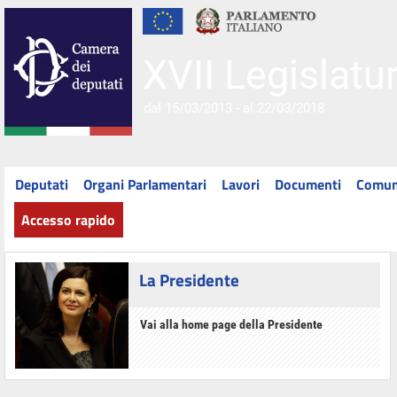
XVII Legislatu
dal 15/03/2013 - al 22/03/2018
Deputati
Organi Parlamentari
Lavori
Documenti
Comun
Accesso rapido
La Presidente
Vai alla home page della Presidente