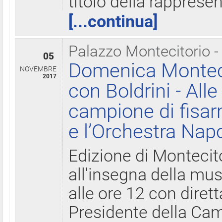
titolo della rapprese
[...continua]
Palazzo Montecitorio -
05
Domenica Monteci
NOVEMBRE
2017
con Boldrini - All
campione di fisar
e l’Orchestra Nap
Edizione di Montecit
all'insegna della mus
alle ore 12 con diret
Presidente della Came