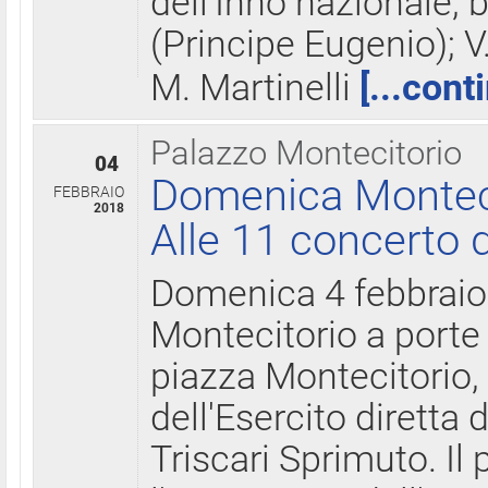
dell'Inno nazionale, 
(Principe Eugenio); V
M. Martinelli
[...cont
Palazzo Montecitorio
04
Domenica Montecit
FEBBRAIO
2018
Alle 11 concerto d
Domenica 4 febbrai
Montecitorio a porte 
piazza Montecitorio, 
dell'Esercito diretta
Triscari Sprimuto. I