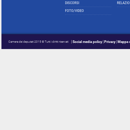
DISCORSI
RELAZIO
FOTO/VIDEO
Social media policy
Privacy
Mappa d
Camera dei deputati 2015 © Tutti i diritti riservati