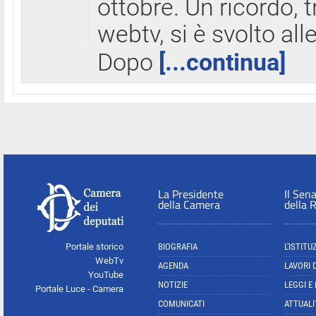
ottobre. Un ricordo, 
webtv, si è svolto all
Dopo
[...continua]
La Presidente
Il Sen
della Camera
della 
Portale storico
BIOGRAFIA
L'ISTITU
WebTv
AGENDA
LAVORI 
YouTube
NOTIZIE
LEGGI E
Portale Luce - Camera
COMUNICATI
ATTUALI