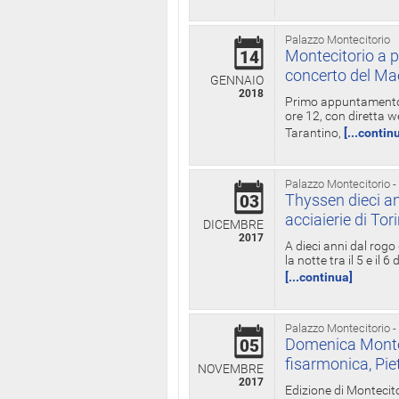
Palazzo Montecitorio
Montecitorio a p
14
concerto del Ma
GENNAIO
2018
Primo appuntamento d
ore 12, con diretta w
Tarantino,
[...contin
Palazzo Montecitorio -
Thyssen dieci an
03
acciaierie di Tor
DICEMBRE
2017
A dieci anni dal rogo
la notte tra il 5 e il
[...continua]
Palazzo Montecitorio -
Domenica Monteci
05
fisarmonica, Pie
NOVEMBRE
2017
Edizione di Montecito