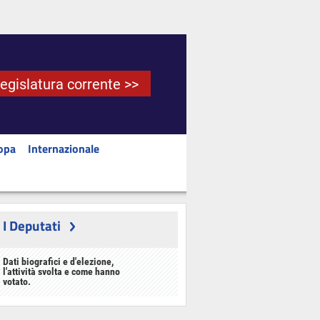
Legislatura corrente >>
opa
Internazionale
I Deputati
Dati biografici e d'elezione,
l'attività svolta e come hanno
votato.