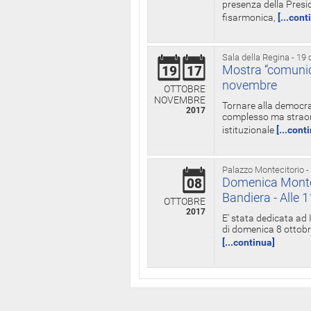
presenza della Presid
fisarmonica,
[...cont
Sala della Regina - 19 
Mostra “comunica
19
17
novembre
OTTOBRE
NOVEMBRE
Tornare alla democra
2017
complesso ma straord
istituzionale
[...cont
Palazzo Montecitorio -
Domenica Monteci
08
Bandiera - Alle 
OTTOBRE
2017
E' stata dedicata ad 
di domenica 8 ottobre
[...continua]