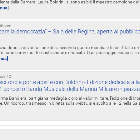
ente della Camera, Laura Boldrini, si sono esibiti il maestro campione de
inua]
ottobre
re la democrazia” – Sala della Regina, aperta al pubblico
zia dopo la devastazione della seconda guerra mondiale fu per l'Italia un
inario cammino di ricostruzione e rinascita. Quel passaggio epocale, s
inua]
 ore 12
torio a porte aperte con Boldrini - Edizione dedicata all
11 concerto Banda Musicale della Marina Militare in piazz
Irma Bandiera, partigiana medaglia d'oro al valor militare, l'edizione di Mo
. Un ricordo, trasmesso in diretta sulla webtv, si è svolto alle 12 nella Sa