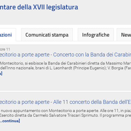
ntare della XVII legislatura
azioni
Comunicati stampa
Infografiche
News
 ore 11
torio a porte aperte - Concerto con la Banda dei Carabin
a Montecitorio, si esibisce la Banda dei Carabinieri diretta da Massimo Mar
dell'Inno nazionale, brani di L. Leonhardt (Principe Eugenio); V. Borgia (F
a]
torio a porte aperte - Alle 11 concerto della Banda dell’E
nuovo appuntamento con Montecitorio a porte aperte. Alle ore 11, in piaz
'Esercito diretta da Carmelo Salvatore Triscari Sprimuto. Il programma pr
...continua]