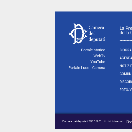
La Pr
della
Portale storico
BIOGRA
WebTv
AGEND
YouTube
NOTIZIE
Portale Luce - Camera
COMUNI
DISCOR
FOTO/V
So
Camera dei deputati 2015 © Tutti i diritti riservati