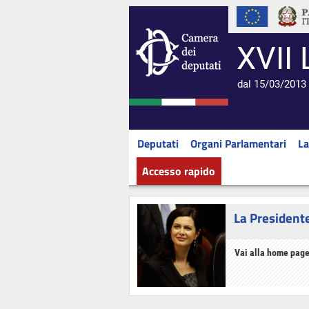
XVII 
dal 15/03/2013 
Deputati
Organi Parlamentari
La
Accesso rapido
La President
Vai alla home page