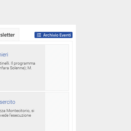
letter
Archivio Eventi
ieri
tinelli. Il programma
anfara Solenne); M.
sercito
za Montecitorio, si
evede l'esecuzione