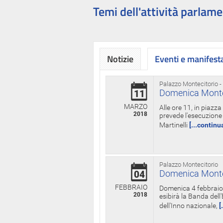
Temi dell'attività parlame
Notizie
Eventi e manifest
Palazzo Montecitorio -
Domenica Monteci
11
MARZO
Alle ore 11, in piazz
2018
prevede l'esecuzione 
Martinelli
[...continu
Palazzo Montecitorio
Domenica Monteci
04
FEBBRAIO
Domenica 4 febbraio 
2018
esibirà la Banda dell
dell'Inno nazionale,
[