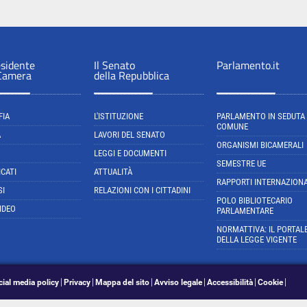
esidente
Il Senato
Parlamento.it
 Camera
della Repubblica
FIA
L'ISTITUZIONE
PARLAMENTO IN SEDUTA
COMUNE
A
LAVORI DEL SENATO
ORGANISMI BICAMERALI
LEGGI E DOCUMENTI
SEMESTRE UE
CATI
ATTUALITÀ
RAPPORTI INTERNAZIONA
SI
RELAZIONI CON I CITTADINI
POLO BIBLIOTECARIO
IDEO
PARLAMENTARE
NORMATTIVA: IL PORTAL
DELLA LEGGE VIGENTE
cial media policy
Privacy
Mappa del sito
Avviso legale
Accessibilità
Cookie