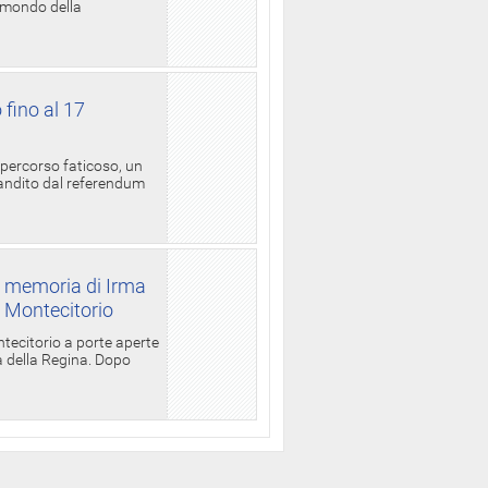
l mondo della
 fino al 17
 percorso faticoso, un
candito dal referendum
a memoria di Irma
a Montecitorio
ntecitorio a porte aperte
la della Regina. Dopo