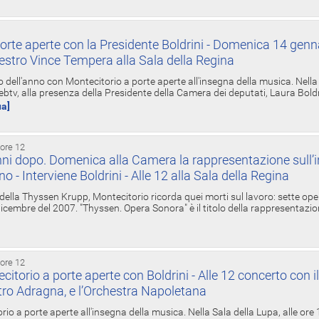
orte aperte con la Presidente Boldrini - Domenica 14 genn
estro Vince Tempera alla Sala della Regina
ell'anno con Montecitorio a porte aperte all'insegna della musica. Nella S
ebtv, alla presenza della Presidente della Camera dei deputati, Laura Boldrin
ua]
 ore 12
ni dopo. Domenica alla Camera la rappresentazione sull’i
ino - Interviene Boldrini - Alle 12 alla Sala della Regina
 della Thyssen Krupp, Montecitorio ricorda quei morti sul lavoro: sette ope
 6 dicembre del 2007. "Thyssen. Opera Sonora" è il titolo della rappresentazi
 ore 12
torio a porte aperte con Boldrini - Alle 12 concerto con i
tro Adragna, e l’Orchestra Napoletana
rio a porte aperte all'insegna della musica. Nella Sala della Lupa, alle ore 