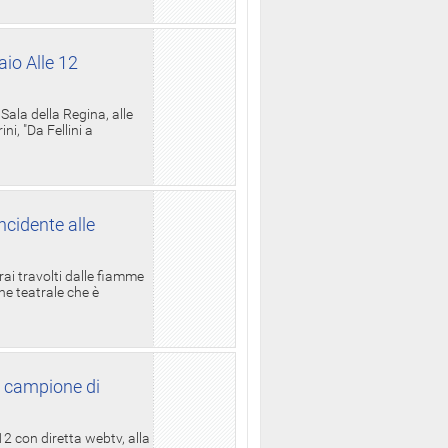
aio Alle 12
ala della Regina, alle
i, "Da Fellini a
ncidente alle
rai travolti dalle fiamme
one teatrale che è
l campione di
12 con diretta webtv, alla