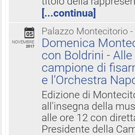
titolo della rapprese
[...continua]
Palazzo Montecitorio -
05
Domenica Monteci
NOVEMBRE
2017
con Boldrini - All
campione di fisar
e l’Orchestra Nap
Edizione di Montecit
all'insegna della mus
alle ore 12 con diret
Presidente della Came