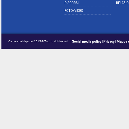
DISCORSI
RELAZIO
FOTO/VIDEO
Social media policy
Privacy
Mappa d
Camera dei deputati 2015 © Tutti i diritti riservati