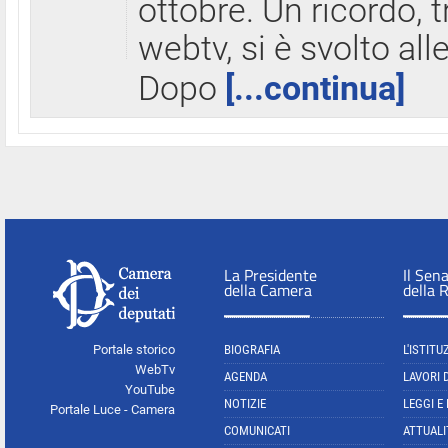
ottobre. Un ricordo, 
webtv, si è svolto all
Dopo
[...continua]
La Presidente
Il Sen
della Camera
della 
Portale storico
BIOGRAFIA
L'ISTITU
WebTv
AGENDA
LAVORI 
YouTube
NOTIZIE
LEGGI E
Portale Luce - Camera
COMUNICATI
ATTUALI