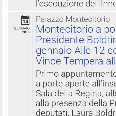
l'esecuzione dell'Inn
Palazzo Montecitorio
14
Montecitorio a po
GENNAIO
2018
Presidente Boldri
gennaio Alle 12 c
Vince Tempera all
Primo appuntamento 
a porte aperte all'in
Sala della Regina, all
alla presenza della 
deputati, Laura Boldri