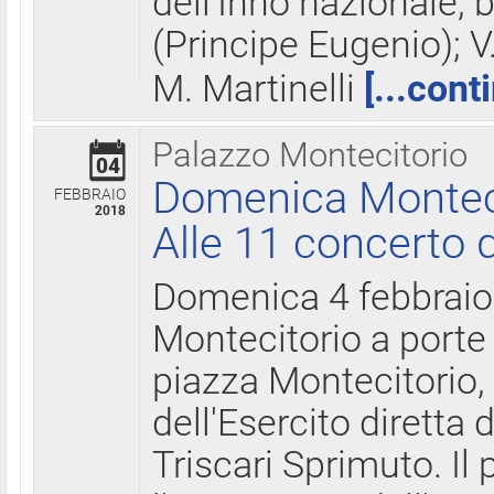
dell'Inno nazionale, 
(Principe Eugenio); V
M. Martinelli
[...cont
Palazzo Montecitorio
04
Domenica Montecit
FEBBRAIO
2018
Alle 11 concerto d
Domenica 4 febbrai
Montecitorio a porte 
piazza Montecitorio, 
dell'Esercito diretta
Triscari Sprimuto. I