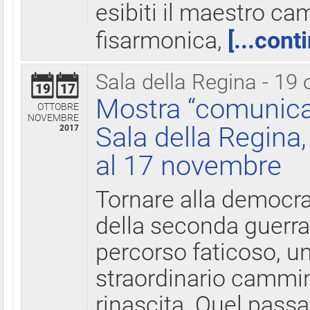
esibiti il maestro c
fisarmonica,
[...cont
Sala della Regina - 19 
19
17
Mostra “comunica
OTTOBRE
NOVEMBRE
Sala della Regina,
2017
al 17 novembre
Tornare alla democra
della seconda guerra 
percorso faticoso, 
straordinario cammin
rinascita. Quel pass