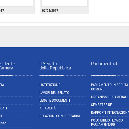
017
07/04/2017
esidente
Il Senato
Parlamento.it
 Camera
della Repubblica
FIA
L'ISTITUZIONE
PARLAMENTO IN SEDUTA
COMUNE
A
LAVORI DEL SENATO
ORGANISMI BICAMERALI
LEGGI E DOCUMENTI
SEMESTRE UE
CATI
ATTUALITÀ
RAPPORTI INTERNAZIONA
SI
RELAZIONI CON I CITTADINI
POLO BIBLIOTECARIO
IDEO
PARLAMENTARE