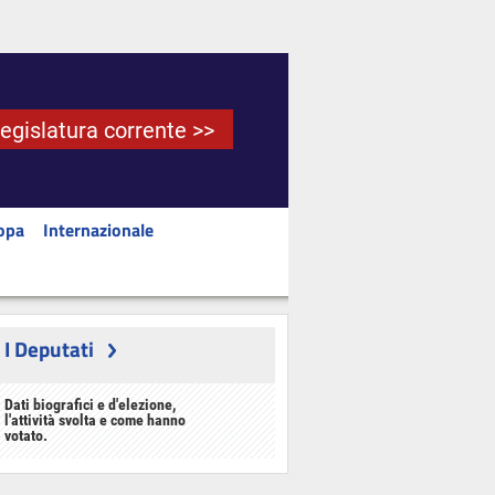
Legislatura corrente >>
opa
Internazionale
I Deputati
Dati biografici e d'elezione,
l'attività svolta e come hanno
votato.