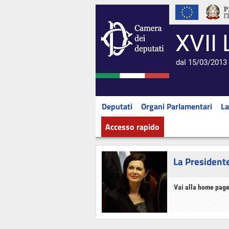
XVII 
dal 15/03/2013 
Deputati
Organi Parlamentari
La
Accesso rapido
La President
Vai alla home page