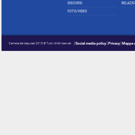
DISCORSI
RELAZIO
FOTO/VIDEO
Social media policy
Privacy
Mappa d
Camera dei deputati 2015 © Tutti i diritti riservati