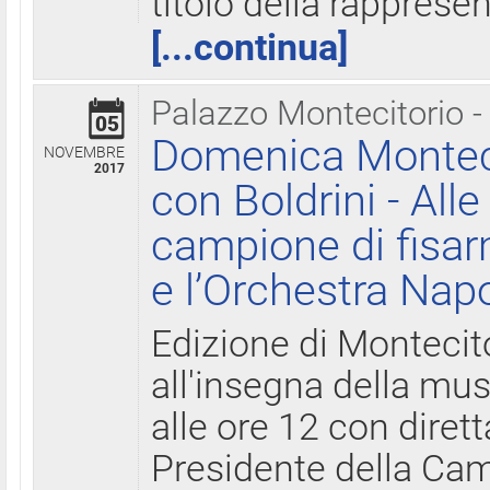
titolo della rapprese
[...continua]
Palazzo Montecitorio -
05
Domenica Monteci
NOVEMBRE
2017
con Boldrini - All
campione di fisar
e l’Orchestra Nap
Edizione di Montecit
all'insegna della mus
alle ore 12 con diret
Presidente della Came