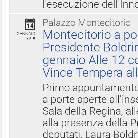
l'esecuzione dell'Inn
Palazzo Montecitorio
14
Montecitorio a po
GENNAIO
2018
Presidente Boldri
gennaio Alle 12 c
Vince Tempera all
Primo appuntamento 
a porte aperte all'in
Sala della Regina, all
alla presenza della 
deputati, Laura Boldri