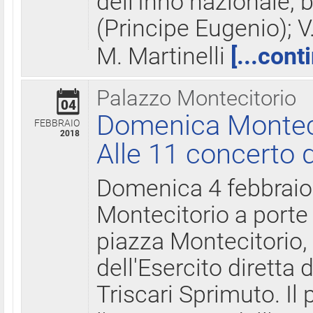
dell'Inno nazionale, 
(Principe Eugenio); V
M. Martinelli
[...cont
Palazzo Montecitorio
04
Domenica Montecit
FEBBRAIO
2018
Alle 11 concerto d
Domenica 4 febbrai
Montecitorio a porte 
piazza Montecitorio, 
dell'Esercito diretta
Triscari Sprimuto. I