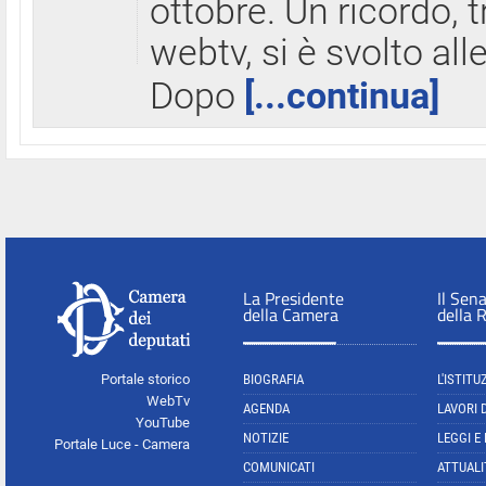
ottobre. Un ricordo, 
webtv, si è svolto all
Dopo
[...continua]
La Presidente
Il Sen
della Camera
della 
Portale storico
BIOGRAFIA
L'ISTITU
WebTv
AGENDA
LAVORI 
YouTube
NOTIZIE
LEGGI E
Portale Luce - Camera
COMUNICATI
ATTUALI