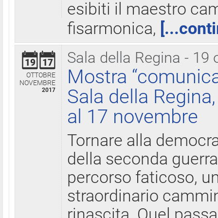
esibiti il maestro c
fisarmonica,
[...cont
Sala della Regina - 19 
19
17
Mostra “comunica
OTTOBRE
NOVEMBRE
Sala della Regina,
2017
al 17 novembre
Tornare alla democra
della seconda guerra 
percorso faticoso, 
straordinario cammin
rinascita. Quel pass