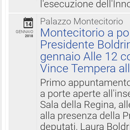
l'esecuzione dell'Inn
Palazzo Montecitorio
14
Montecitorio a po
GENNAIO
2018
Presidente Boldri
gennaio Alle 12 c
Vince Tempera all
Primo appuntamento 
a porte aperte all'in
Sala della Regina, all
alla presenza della 
deputati, Laura Boldri