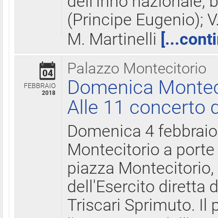
dell'Inno nazionale, 
(Principe Eugenio); V
M. Martinelli
[...cont
Palazzo Montecitorio
04
Domenica Montecit
FEBBRAIO
2018
Alle 11 concerto d
Domenica 4 febbrai
Montecitorio a porte 
piazza Montecitorio, 
dell'Esercito diretta
Triscari Sprimuto. I