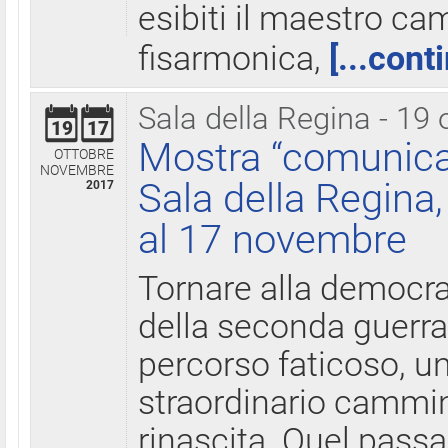
esibiti il maestro c
fisarmonica,
[...cont
Sala della Regina - 19 
19
17
Mostra “comunica
OTTOBRE
NOVEMBRE
Sala della Regina,
2017
al 17 novembre
Tornare alla democra
della seconda guerra 
percorso faticoso, 
straordinario cammin
rinascita. Quel pass