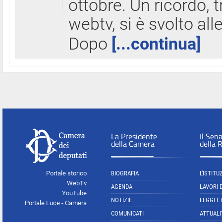
ottobre. Un ricordo, 
webtv, si è svolto all
Dopo
[...continua]
La Presidente
Il Sen
della Camera
della 
Portale storico
BIOGRAFIA
L'ISTITU
WebTv
AGENDA
LAVORI 
YouTube
NOTIZIE
LEGGI E
Portale Luce - Camera
COMUNICATI
ATTUALI