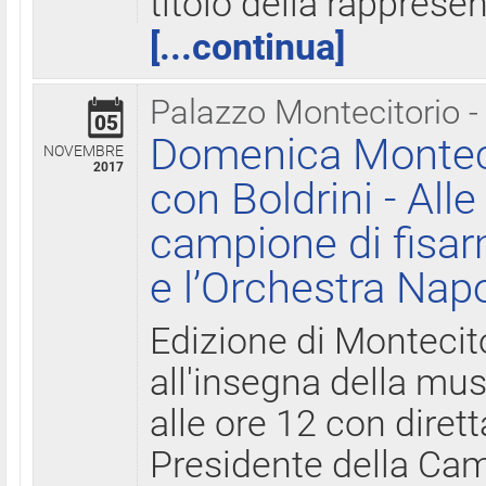
titolo della rapprese
[...continua]
Palazzo Montecitorio -
05
Domenica Monteci
NOVEMBRE
2017
con Boldrini - All
campione di fisar
e l’Orchestra Nap
Edizione di Montecit
all'insegna della mus
alle ore 12 con diret
Presidente della Came