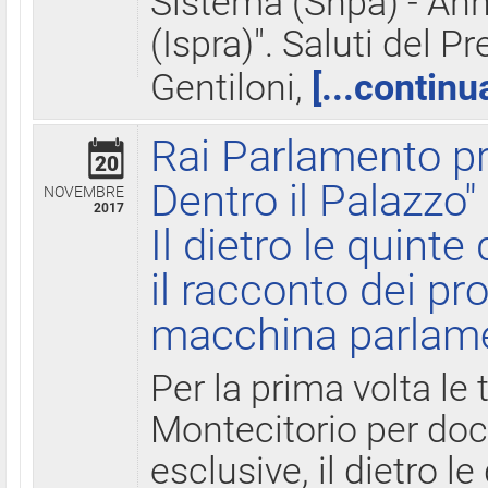
Sistema (Snpa) - Ann
(Ispra)". Saluti del P
Gentiloni,
[...continu
Rai Parlamento pr
20
Dentro il Palazzo"
NOVEMBRE
2017
Il dietro le quint
il racconto dei pro
macchina parlam
Per la prima volta le
Montecitorio per do
esclusive, il dietro le